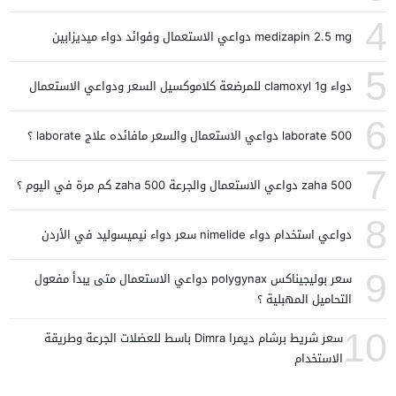
4
medizapin 2.5 mg دواعي الاستعمال وفوائد دواء ميديزابين
5
دواء clamoxyl 1g للمرضعة كلاموكسيل السعر ودواعي الاستعمال
6
laborate 500 دواعي الاستعمال والسعر مافائده علاج laborate ؟
7
zaha 500 دواعي الاستعمال والجرعة zaha 500 كم مرة في اليوم ؟
8
دواعي استخدام دواء nimelide سعر دواء نيميسوليد في الأردن
9
سعر بوليجيناكس polygynax دواعي الاستعمال متى يبدأ مفعول
التحاميل المهبلية ؟
10
سعر شريط برشام ديمرا Dimra باسط للعضلات الجرعة وطريقة
الاستخدام