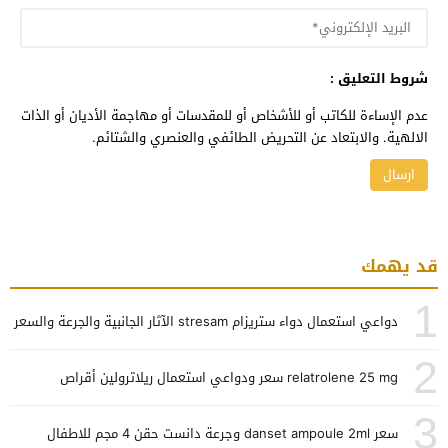
شروط التعليق :
عدم الإساءة للكاتب أو للأشخاص أو للمقدسات أو مهاجمة الأديان أو الذات
الالهية. والابتعاد عن التحريض الطائفي والعنصري والشتائم.
قد يهمك
1
دواعي استعمال دواء ستريزام stresam الآثار الجانبية والجرعة والسعر
2
relatrolene 25 mg سعر ودواعي استعمال ريلاترولين أقراص
3
سعر danset ampoule 2ml وجرعة دانست حقن 4 مجم للاطفال