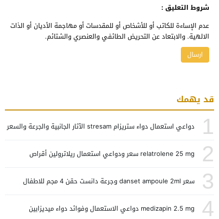
شروط التعليق :
عدم الإساءة للكاتب أو للأشخاص أو للمقدسات أو مهاجمة الأديان أو الذات
الالهية. والابتعاد عن التحريض الطائفي والعنصري والشتائم.
قد يهمك
1
دواعي استعمال دواء ستريزام stresam الآثار الجانبية والجرعة والسعر
2
relatrolene 25 mg سعر ودواعي استعمال ريلاترولين أقراص
3
سعر danset ampoule 2ml وجرعة دانست حقن 4 مجم للاطفال
4
medizapin 2.5 mg دواعي الاستعمال وفوائد دواء ميديزابين