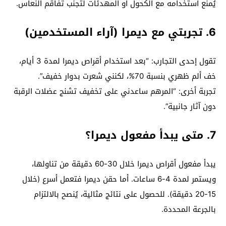
يُمنع استخدامه مع الكحول أو المهدئات لتجنب تفاقم النعاس.
6. تجربتي مع ديمرا (آراء المستخدمين)
تقول إحدى التجارب: “بعد استخدام أقراص ديمرا لمدة 3 أيام،
خف ألم ظهري بنسبة 70%، لكنني شعرت بدوار خفيف”.
تجربة أخرى: “المرهم ساعدني على تخفيف تشنج عضلات الرقبة
دون آثار جانبية”.
7. متى يبدأ مفعول ديمرا؟
يبدأ مفعول أقراص ديمرا خلال 30-60 دقيقة من تناولها،
ويستمر لمدة 4-6 ساعات. أما حقن ديمرا فتعمل أسرع (خلال
15-20 دقيقة). للحصول على نتائج مثالية، يُنصح بالالتزام
بالجرعة المحددة.