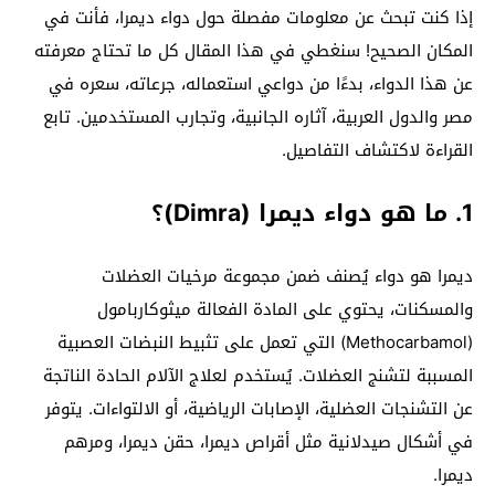
إذا كنت تبحث عن معلومات مفصلة حول دواء ديمرا، فأنت في
المكان الصحيح! سنغطي في هذا المقال كل ما تحتاج معرفته
عن هذا الدواء، بدءًا من دواعي استعماله، جرعاته، سعره في
مصر والدول العربية، آثاره الجانبية، وتجارب المستخدمين. تابع
القراءة لاكتشاف التفاصيل.
1. ما هو دواء ديمرا (Dimra)؟
ديمرا هو دواء يُصنف ضمن مجموعة مرخيات العضلات
والمسكنات، يحتوي على المادة الفعالة ميثوكاربامول
(Methocarbamol) التي تعمل على تثبيط النبضات العصبية
المسببة لتشنج العضلات. يُستخدم لعلاج الآلام الحادة الناتجة
عن التشنجات العضلية، الإصابات الرياضية، أو الالتواءات. يتوفر
في أشكال صيدلانية مثل أقراص ديمرا، حقن ديمرا، ومرهم
ديمرا.