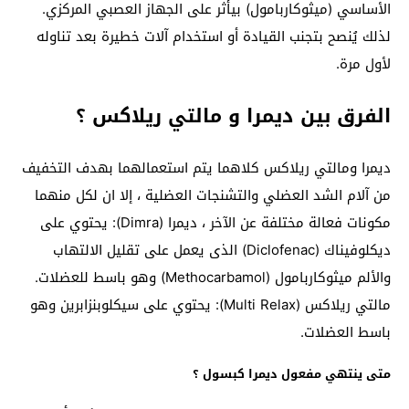
الأساسي (ميثوكاربامول) بيأثر على الجهاز العصبي المركزي.
لذلك يُنصح بتجنب القيادة أو استخدام آلات خطيرة بعد تناوله
لأول مرة.
الفرق بين ديمرا و مالتي ريلاكس ؟
ديمرا ومالتي ريلاكس كلاهما يتم استعمالهما بهدف التخفيف
من آلام الشد العضلي والتشنجات العضلية ، إلا ان لكل منهما
مكونات فعالة مختلفة عن الآخر ، ديمرا (Dimra): يحتوي على
ديكلوفيناك (Diclofenac) الذى يعمل على تقليل الالتهاب
والألم ميثوكاربامول (Methocarbamol) وهو باسط للعضلات.
مالتي ريلاكس (Multi Relax): يحتوي على سيكلوبنزابرين وهو
باسط العضلات.
متى ينتهي مفعول ديمرا كبسول ؟