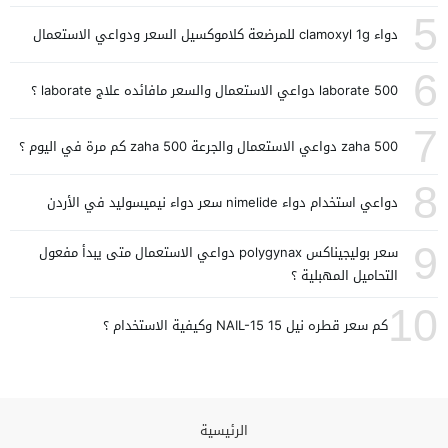
5
دواء clamoxyl 1g للمرضعة كلاموكسيل السعر ودواعي الاستعمال
6
laborate 500 دواعي الاستعمال والسعر مافائده علاج laborate ؟
7
zaha 500 دواعي الاستعمال والجرعة zaha 500 كم مرة في اليوم ؟
8
دواعي استخدام دواء nimelide سعر دواء نيميسوليد في الأردن
9
سعر بوليجيناكس polygynax دواعي الاستعمال متى يبدأ مفعول
التحاميل المهبلية ؟
10
كم سعر قطره نيل 15 NAIL-15 وكيفية الاستخدام ؟
الرئيسية