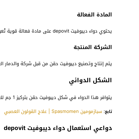
المادة الفعالة
يحتوي دواء ديبوفيت depovit على مادة فعالة قوية تُعرف باسم هيدروكسوكوبالامين.
الشركة المنتجة
يتم إنتاج وتصنيع ديبوفيت حقن من قبل شركة والدمار العا
الشكل الدوائي
يتوافر هذا الدواء في شكل ديبوفيت حقن بتركيز 1 جم للعبوة الموجود بها 3 أمبولات.
:
سبازمومين Spasmomen | علاج القولون العصبي
تابع
دواعي استعمال دواء ديبوفيت depovit