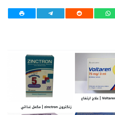
فولتارين حقن Voltaren | علاج ارتفاع
زنكترون zinctron | مكمل غذائي