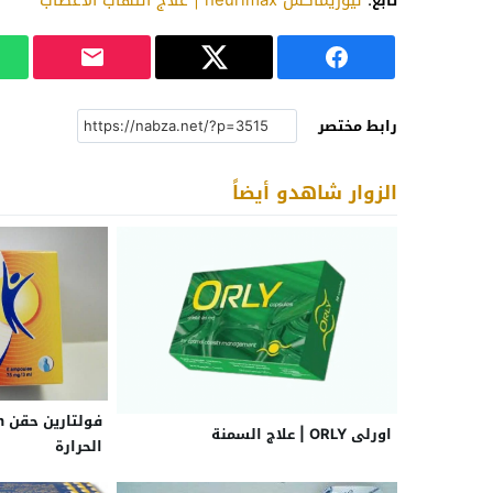
:
نيوريماكس neurimax | علاج التهاب الاعصاب
تابع
رابط مختصر
الزوار شاهدو أيضاً
اورلى ORLY | علاج السمنة
الحرارة