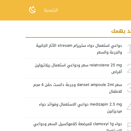
الرئيسية
د يهمك
دواعي استعمال دواء ستريزام stresam الآثار الجانبية
والجرعة والسعر
relatrolene 25 mg سعر ودواعي استعمال ريلاترولين
أقراص
سعر danset ampoule 2ml وجرعة دانست حقن 4 مجم
للاطفال
medizapin 2.5 mg دواعي الاستعمال وفوائد دواء
ميديزابين
دواء clamoxyl 1g للمرضعة كلاموكسيل السعر ودواعي
الاستعمال