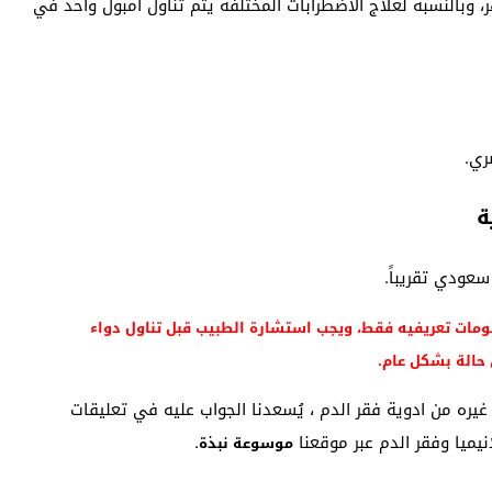
 وبالنسبة لعلاج الاضطرابات المختلفة يتم تناول أمبول واحد في
ومات تعريفيه فقط، ويجب استشارة الطبيب قبل تناول دواء
يه سؤال أو استفسار عن دواء ديبوفيت depovit أو غيره من ادوية فقر الدم ، يُسعدنا الجواب عليه في تعليقات
نيميا وفقر الدم عبر موقعنا
.
موسوعة نبذة