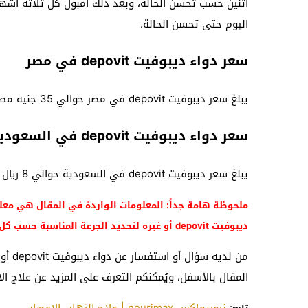
اثنين حسب تحسن الحالة، وبعد ذلك أمبول كل ثلاثة أشهر،
اليوم حتى تحسن الحالة.
سعر دواء ديبوفيت depovit في مصر
يبلغ سعر ديبوفيت depovit في مصر حوالي 35 جنيه مصري.
سعر دواء ديبوفيت depovit في السعودية
يبلغ سعر ديبوفيت depovit في السعودية حوالي 8 ريال سعودي تقريباً.
ملحوظة هامة جداً: المعلومات الواردة في المقال هي معل
ديبوفيت depovit أو غيره لتحديد الجرعة المناسبة حسب كل حالة بشكل عام.
من لد
المقال بالأسفل، ويُمكنكم التعرف على المزيد عن علاج الا