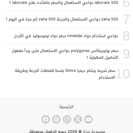
6
laborate 500 دواعي الاستعمال والسعر مافائده علاج laborate ؟
7
zaha 500 دواعي الاستعمال والجرعة zaha 500 كم مرة في اليوم ؟
8
دواعي استخدام دواء nimelide سعر دواء نيميسوليد في الأردن
9
سعر بوليجيناكس polygynax دواعي الاستعمال متى يبدأ مفعول
التحاميل المهبلية ؟
10
سعر شريط برشام ديمرا Dimra باسط للعضلات الجرعة وطريقة
الاستخدام
الرئيسية
موسوعة نبذة
© 2026 جميع الحقوق محفوظة.