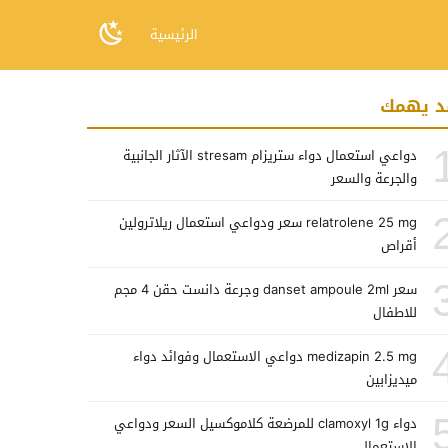
الرئيسية
د يهمك
دواعي استعمال دواء ستريزام stresam الآثار الجانبية
والجرعة والسعر
relatrolene 25 mg سعر ودواعي استعمال ريلاترولين
أقراص
سعر danset ampoule 2ml وجرعة دانست حقن 4 مجم
للاطفال
medizapin 2.5 mg دواعي الاستعمال وفوائد دواء
ميديزابين
دواء clamoxyl 1g للمرضعة كلاموكسيل السعر ودواعي
الاستعمال