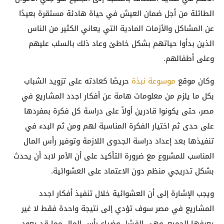
الطائلة من أجل ضمان العيش في حياة هادئة مستقرة بعيدًا
عن المشاكل والأزمات المادية التي يعاني الكثير من الناس
الذين بدأوا حياتهم بشكل خاطئ وعاد ذلك بالسلب عليهم
وعلى أطفالهم.
وكان موقع
موسوعة نبذة
حريصًا كعادته على تزويد الشباب
بكل ما يلزم من معلومات هامة عن أفكار اجدد المشاريع في
مصر، حتى يكونوا قادرين أولاً على دراسة كل فكرة بمفردها
على حدى ثم اختيار الفكرة المناسبة لهم ومن ثم البدء في
تنفيذها بعد إعداد دراسة الجدوى اللازمة وتوفير رأس المال
المناسب للمشروع مع ضرورة التأكيد على أن الأمر لابد أن يحدث
بشكل تدريجي منظم دون الاعتماد على العشوائية.
ويجب الإشارة إلى أن العشوائية خلال تنفيذ أفكار اجدد
المشاريع في مصر سوف تؤدي إلى نتيجة واحدة فقط لا غير
يعرفها الجميع، وهي الفشل وضياع رأس المال مما قد يعود