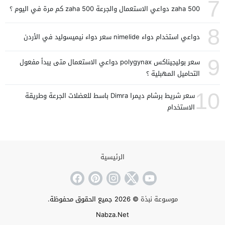
7
zaha 500 دواعي الاستعمال والجرعة zaha 500 كم مرة في اليوم ؟
8
دواعي استخدام دواء nimelide سعر دواء نيميسوليد في الأردن
9
سعر بوليجيناكس polygynax دواعي الاستعمال متى يبدأ مفعول
التحاميل المهبلية ؟
10
سعر شريط برشام ديمرا Dimra باسط للعضلات الجرعة وطريقة
الاستخدام
الرئيسية
موسوعة نبذة
© 2026 جميع الحقوق محفوظة.
Nabza.Net