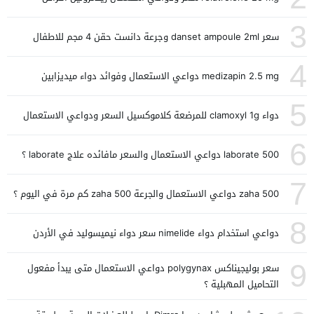
3
سعر danset ampoule 2ml وجرعة دانست حقن 4 مجم للاطفال
4
medizapin 2.5 mg دواعي الاستعمال وفوائد دواء ميديزابين
5
دواء clamoxyl 1g للمرضعة كلاموكسيل السعر ودواعي الاستعمال
6
laborate 500 دواعي الاستعمال والسعر مافائده علاج laborate ؟
7
zaha 500 دواعي الاستعمال والجرعة zaha 500 كم مرة في اليوم ؟
8
دواعي استخدام دواء nimelide سعر دواء نيميسوليد في الأردن
9
سعر بوليجيناكس polygynax دواعي الاستعمال متى يبدأ مفعول
التحاميل المهبلية ؟