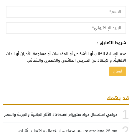
شروط التعليق :
عدم الإساءة للكاتب أو للأشخاص أو للمقدسات أو مهاجمة الأديان أو الذات
الالهية. والابتعاد عن التحريض الطائفي والعنصري والشتائم.
قد يهمك
1
دواعي استعمال دواء ستريزام stresam الآثار الجانبية والجرعة والسعر
2
relatrolene 25 mg سعر ودواعي استعمال ريلاترولين أقراص