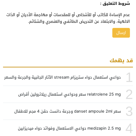
شروط التعليق :
عدم الإساءة للكاتب أو للأشخاص أو للمقدسات أو مهاجمة الأديان أو الذات
الالهية. والابتعاد عن التحريض الطائفي والعنصري والشتائم.
قد يهمك
1
دواعي استعمال دواء ستريزام stresam الآثار الجانبية والجرعة والسعر
2
relatrolene 25 mg سعر ودواعي استعمال ريلاترولين أقراص
3
سعر danset ampoule 2ml وجرعة دانست حقن 4 مجم للاطفال
4
medizapin 2.5 mg دواعي الاستعمال وفوائد دواء ميديزابين