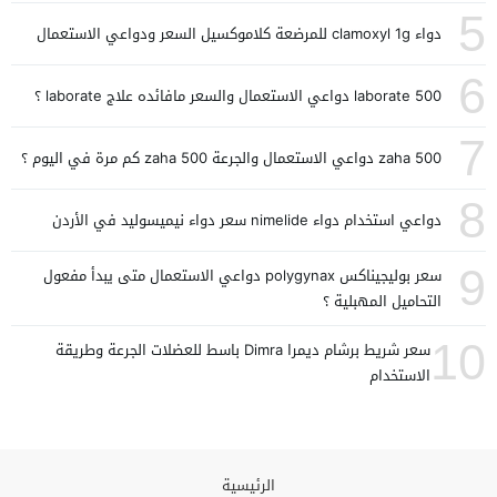
5
دواء clamoxyl 1g للمرضعة كلاموكسيل السعر ودواعي الاستعمال
6
laborate 500 دواعي الاستعمال والسعر مافائده علاج laborate ؟
7
zaha 500 دواعي الاستعمال والجرعة zaha 500 كم مرة في اليوم ؟
8
دواعي استخدام دواء nimelide سعر دواء نيميسوليد في الأردن
9
سعر بوليجيناكس polygynax دواعي الاستعمال متى يبدأ مفعول
التحاميل المهبلية ؟
10
سعر شريط برشام ديمرا Dimra باسط للعضلات الجرعة وطريقة
الاستخدام
الرئيسية