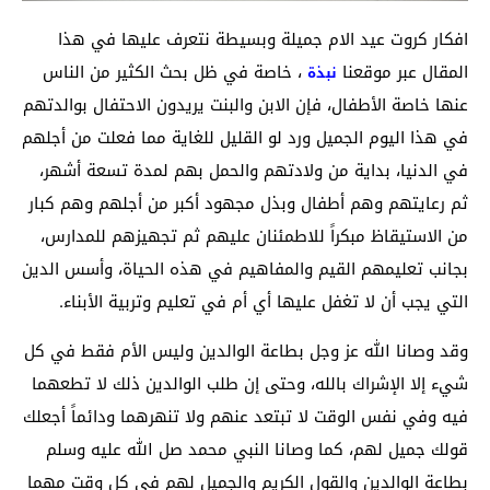
افكار كروت عيد الام جميلة وبسيطة نتعرف عليها في هذا
المقال عبر موقعنا
، خاصة في ظل بحث الكثير من الناس
نبذة
عنها خاصة الأطفال، فإن الابن والبنت يريدون الاحتفال بوالدتهم
في هذا اليوم الجميل ورد لو القليل للغاية مما فعلت من أجلهم
في الدنيا، بداية من ولادتهم والحمل بهم لمدة تسعة أشهر،
ثم رعايتهم وهم أطفال وبذل مجهود أكبر من أجلهم وهم كبار
من الاستيقاظ مبكراً للاطمئنان عليهم ثم تجهيزهم للمدارس،
بجانب تعليمهم القيم والمفاهيم في هذه الحياة، وأسس الدين
التي يجب أن لا تغفل عليها أي أم في تعليم وتربية الأبناء.
وقد وصانا الله عز وجل بطاعة الوالدين وليس الأم فقط في كل
شيء إلا الإشراك بالله، وحتى إن طلب الوالدين ذلك لا تطعهما
فيه وفي نفس الوقت لا تبتعد عنهم ولا تنهرهما ودائماً أجعلك
قولك جميل لهم، كما وصانا النبي محمد صل الله عليه وسلم
بطاعة الوالدين والقول الكريم والجميل لهم في كل وقت مهما