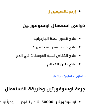
إرجوكالسيفيرول
دواعي استعمال اوسوفورتين
علاج قصور الغدة الجاردرقية
علاج حالات نقص
فيتامين د
علاج انخفاض نسبة الفوسفات في الدم
علاج تلين العظام
متعلق:
دافلون daflon
جرعة اوسوفورتين وطريقة الاستعمال
اوسوفورتين 50000:
تناول 1 قرص اسبوعياً أو حسب تعليمات الطبيب بحد أقصى لمدة 8 أسابيع