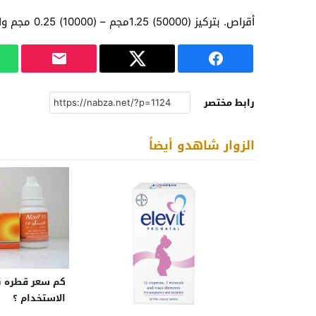
أقراص. بتركيز (50000) 1.25مجم – (10000) 0.25 مجم والمعلومات الواردة في هذا المقال تنطبق عليهم جميعاً.
رابط مختصر
الزوار شاهدو أيضاً
الاستخدام ؟