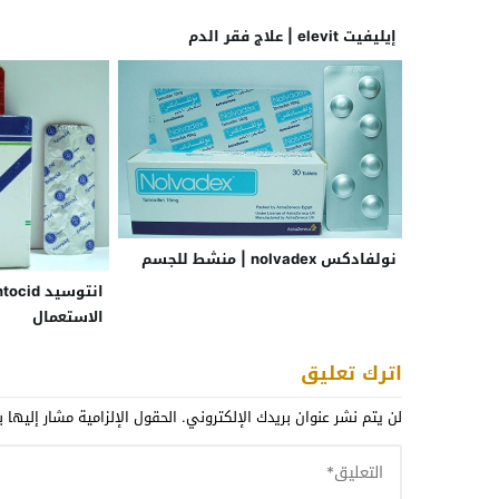
إيليفيت elevit | علاج فقر الدم
نولفادكس nolvadex | منشط للجسم
الاستعمال
اترك تعليق
لن يتم نشر عنوان بريدك الإلكتروني.
الحقول الإلزامية مشار إليها ب