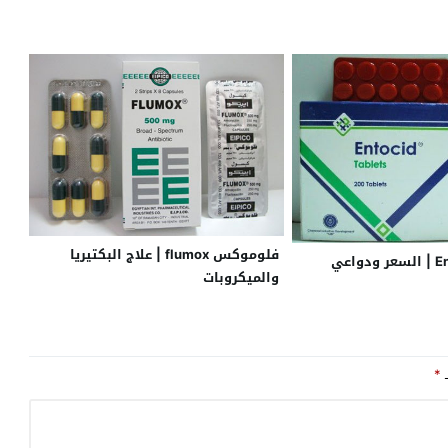
فلوموكس flumox | علاج البكتيريا
انتوسيد Entocid | السعر ودواعي
والميكروبات
ـ
*