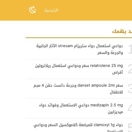
الرئيسية
د يهمك
دواعي استعمال دواء ستريزام stresam الآثار الجانبية
والجرعة والسعر
relatrolene 25 mg سعر ودواعي استعمال ريلاترولين
أقراص
سعر danset ampoule 2ml وجرعة دانست حقن 4 مجم
للاطفال
medizapin 2.5 mg دواعي الاستعمال وفوائد دواء
ميديزابين
دواء clamoxyl 1g للمرضعة كلاموكسيل السعر ودواعي
الاستعمال