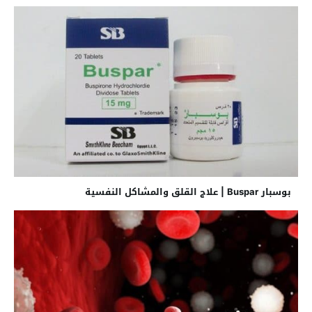
بوسبار Buspar | علاج القلق والمشاكل النفسية