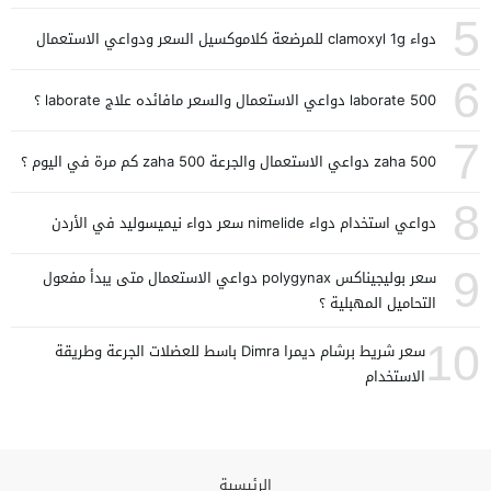
5
دواء clamoxyl 1g للمرضعة كلاموكسيل السعر ودواعي الاستعمال
6
laborate 500 دواعي الاستعمال والسعر مافائده علاج laborate ؟
7
zaha 500 دواعي الاستعمال والجرعة zaha 500 كم مرة في اليوم ؟
8
دواعي استخدام دواء nimelide سعر دواء نيميسوليد في الأردن
9
سعر بوليجيناكس polygynax دواعي الاستعمال متى يبدأ مفعول
التحاميل المهبلية ؟
10
سعر شريط برشام ديمرا Dimra باسط للعضلات الجرعة وطريقة
الاستخدام
الرئيسية