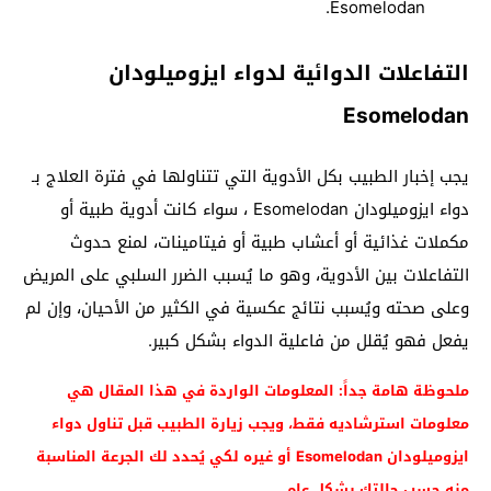
Esomelodan.
التفاعلات الدوائية لدواء ايزوميلودان
Esomelodan
يجب إخبار الطبيب بكل الأدوية التي تتناولها في فترة العلاج بـ
دواء ايزوميلودان Esomelodan ، سواء كانت أدوية طبية أو
مكملات غذائية أو أعشاب طبية أو فيتامينات، لمنع حدوث
التفاعلات بين الأدوية، وهو ما يُسبب الضرر السلبي على المريض
وعلى صحته ويُسبب نتائج عكسية في الكثير من الأحيان، وإن لم
يفعل فهو يُقلل من فاعلية الدواء بشكل كبير.
ملحوظة هامة جداً: المعلومات الواردة في هذا المقال هي
معلومات استرشاديه فقط، ويجب زيارة الطبيب قبل تناول دواء
ايزوميلودان Esomelodan أو غيره لكي يُحدد لك الجرعة المناسبة
منه حسب حالتك بشكل عام.