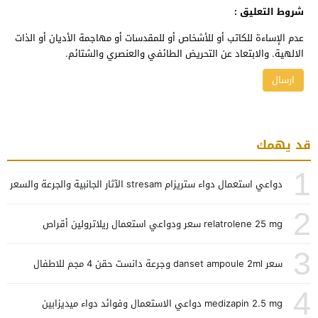
شروط التعليق :
عدم الإساءة للكاتب أو للأشخاص أو للمقدسات أو مهاجمة الأديان أو الذات
الالهية. والابتعاد عن التحريض الطائفي والعنصري والشتائم.
قد يهمك
1
دواعي استعمال دواء ستريزام stresam الآثار الجانبية والجرعة والسعر
2
relatrolene 25 mg سعر ودواعي استعمال ريلاترولين أقراص
3
سعر danset ampoule 2ml وجرعة دانست حقن 4 مجم للاطفال
4
medizapin 2.5 mg دواعي الاستعمال وفوائد دواء ميديزابين