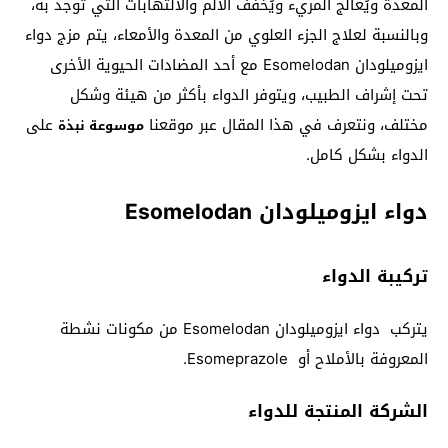
المعدة ويُعالج المريء ويُخفف الألم والالتهابات التي توجد به،
وبالنسبة لعلاج الجزء العلوي من المعدة والأمعاء، يتم مزج دواء
ايزوميلودان Esomelodan مع أحد المضادات الحيوية الأخرى
تحت إشراف الطبيب، ويتوفر الدواء بأكثر من هيئة وشكل
مختلف، ونتعرف في هذا المقال عبر موقعنا
على
موسوعة نبذة
الدواء بشكل كامل.
دواء ايزوميلودان Esomelodan
تركيبة الدواء
يتركب دواء ايزوميلودان Esomelodan من مكونات نشطة
المعروفة بالأملاح أو Esomeprazole.
الشركة المنتجة للدواء