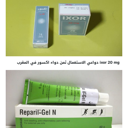
ixor 20 mg دواعي الاستعمال ثمن دواء اكسور في المغرب