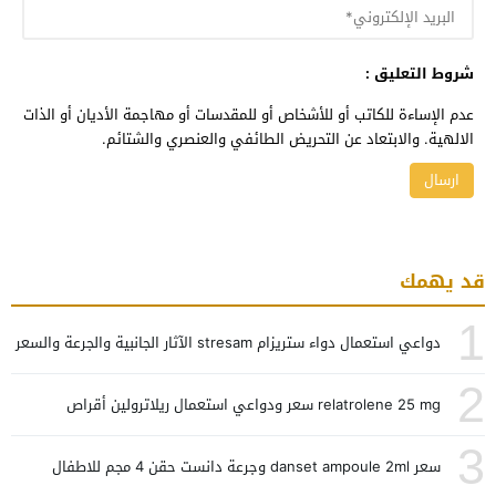
شروط التعليق :
عدم الإساءة للكاتب أو للأشخاص أو للمقدسات أو مهاجمة الأديان أو الذات
الالهية. والابتعاد عن التحريض الطائفي والعنصري والشتائم.
قد يهمك
1
دواعي استعمال دواء ستريزام stresam الآثار الجانبية والجرعة والسعر
2
relatrolene 25 mg سعر ودواعي استعمال ريلاترولين أقراص
3
سعر danset ampoule 2ml وجرعة دانست حقن 4 مجم للاطفال