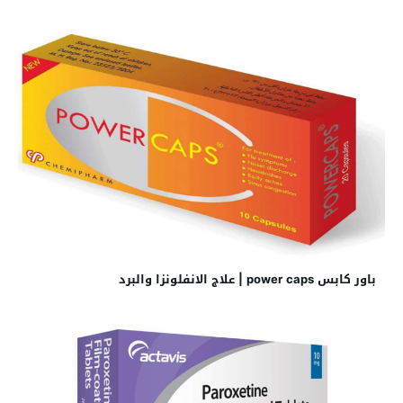
باور كابس power caps | علاج الانفلونزا والبرد