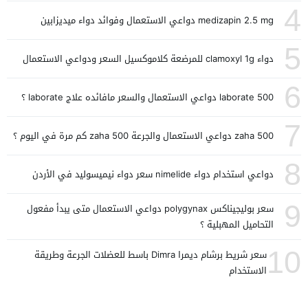
4
medizapin 2.5 mg دواعي الاستعمال وفوائد دواء ميديزابين
5
دواء clamoxyl 1g للمرضعة كلاموكسيل السعر ودواعي الاستعمال
6
laborate 500 دواعي الاستعمال والسعر مافائده علاج laborate ؟
7
zaha 500 دواعي الاستعمال والجرعة zaha 500 كم مرة في اليوم ؟
8
دواعي استخدام دواء nimelide سعر دواء نيميسوليد في الأردن
9
سعر بوليجيناكس polygynax دواعي الاستعمال متى يبدأ مفعول
التحاميل المهبلية ؟
10
سعر شريط برشام ديمرا Dimra باسط للعضلات الجرعة وطريقة
الاستخدام