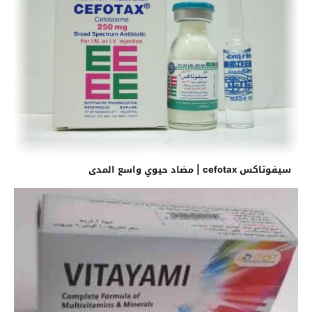
سيفوتاكس cefotax | مضاد حيوي واسع المدى