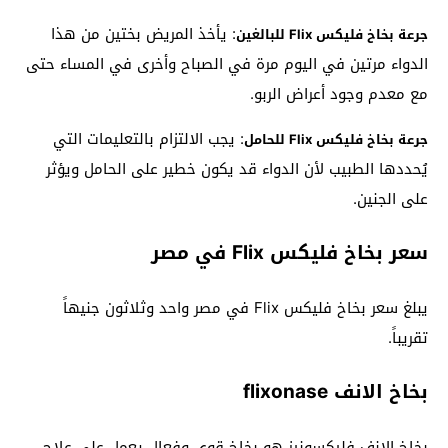
: يأخذ المريض بختين من هذا
جرعة بخاخ فليكس Flix للبالغين
الدواء مرتين في اليوم مرة في الصباح وأخرى في المساء حتى
مع معدم وجود أعراض الربو.
: يجب الالتزام بالتعليمات التي
جرعة بخاخ فليكس Flix للحامل
يُحددها الطبيب لأن الدواء قد يكون خطير على الحامل ويؤثر
على الجنين.
سعر بخاخ فليكس Flix في مصر
يبلغ سعر بخاخ فليكس Flix في مصر واحد وثلاثون جنيهاً
تقريباً.
بخاخ الانف
flixonase
بخاخ الانف فليكسونيز هو بخاخ قوي وفعال يعمل على علاج