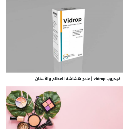
فيدروب vidrop | علاج هشاشة العظام والأسنان