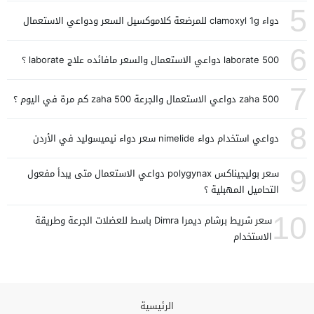
5
دواء clamoxyl 1g للمرضعة كلاموكسيل السعر ودواعي الاستعمال
6
laborate 500 دواعي الاستعمال والسعر مافائده علاج laborate ؟
7
zaha 500 دواعي الاستعمال والجرعة zaha 500 كم مرة في اليوم ؟
8
دواعي استخدام دواء nimelide سعر دواء نيميسوليد في الأردن
9
سعر بوليجيناكس polygynax دواعي الاستعمال متى يبدأ مفعول
التحاميل المهبلية ؟
10
سعر شريط برشام ديمرا Dimra باسط للعضلات الجرعة وطريقة
الاستخدام
الرئيسية