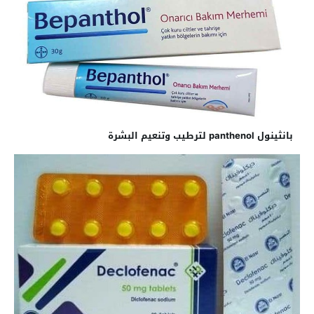
بانثينول panthenol لترطيب وتنعيم البشرة