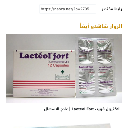
رابط مختصر
الزوار شاهدو أيضاً
لاكتيول فورت Lacteol Fort | علاج الاسهال