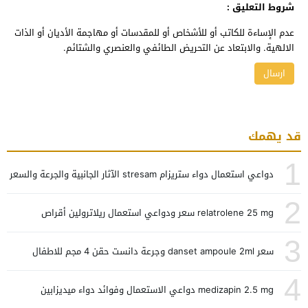
شروط التعليق :
عدم الإساءة للكاتب أو للأشخاص أو للمقدسات أو مهاجمة الأديان أو الذات
الالهية. والابتعاد عن التحريض الطائفي والعنصري والشتائم.
قد يهمك
1
دواعي استعمال دواء ستريزام stresam الآثار الجانبية والجرعة والسعر
2
relatrolene 25 mg سعر ودواعي استعمال ريلاترولين أقراص
3
سعر danset ampoule 2ml وجرعة دانست حقن 4 مجم للاطفال
4
medizapin 2.5 mg دواعي الاستعمال وفوائد دواء ميديزابين