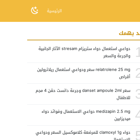
الرئيسية
د يهمك
دواعي استعمال دواء ستريزام stresam الآثار الجانبية
والجرعة والسعر
relatrolene 25 mg سعر ودواعي استعمال ريلاترولين
أقراص
سعر danset ampoule 2ml وجرعة دانست حقن 4 مجم
للاطفال
medizapin 2.5 mg دواعي الاستعمال وفوائد دواء
ميديزابين
دواء clamoxyl 1g للمرضعة كلاموكسيل السعر ودواعي
الاستعمال