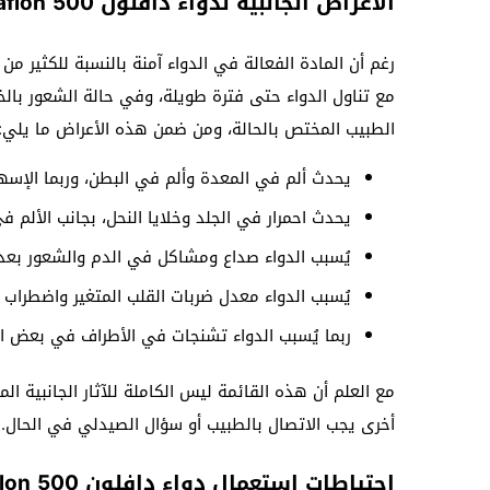
الأعراض الجانبية لدواء دافلون 500 Daflon
رغم أن المادة الفعالة في الدواء آمنة بالنسبة للكثير من 
مع تناول الدواء حتى فترة طويلة، وفي حالة الشعور بال
الطبيب المختص بالحالة، ومن ضمن هذه الأعراض ما يلي:
يحدث ألم في المعدة وألم في البطن، وربما الإسه
يحدث احمرار في الجلد وخلايا النحل، بجانب الألم ف
يُسبب الدواء صداع ومشاكل في الدم والشعور بعدم
يُسبب الدواء معدل ضربات القلب المتغير واضطراب
ربما يُسبب الدواء تشنجات في الأطراف في بعض ال
مع العلم أن هذه القائمة ليس الكاملة للآثار الجانبية ا
أخرى يجب الاتصال بالطبيب أو سؤال الصيدلي في الحال.
احتياطات استعمال دواء دافلون 500 Daflon