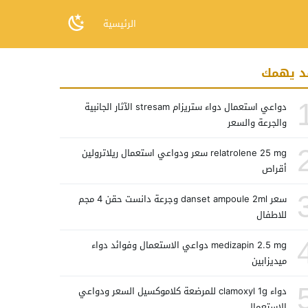
الرئيسية
د يهمك
دواعي استعمال دواء ستريزام stresam الآثار الجانبية
والجرعة والسعر
relatrolene 25 mg سعر ودواعي استعمال ريلاترولين
أقراص
سعر danset ampoule 2ml وجرعة دانست حقن 4 مجم
للاطفال
medizapin 2.5 mg دواعي الاستعمال وفوائد دواء
ميديزابين
دواء clamoxyl 1g للمرضعة كلاموكسيل السعر ودواعي
الاستعمال