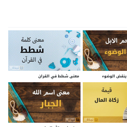
ل ينقض الوضوء
معنى شطط في القران