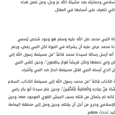
إسلامي وحمايته بعد مشيئة الله عز وجل، ومن ضمن هذه
التي نتعرف على أسبابها في المقال.
وفاة النبي محمد صل الله عليه وسلم هو وجود شخص يٌسمي
نا محمد عرض عليه أن يشركه في النبوة لكن النبي رفض، ورغم
أنه أرسل رسالة لسيدنا محمد قائلاً “من مسيلمة رسول الله إلى
رض ولي نصفها ولكن قريشاً قومُ يظلمون”، وحين تلقى النبي
ل الذي أرسله النبي لقتل مسيلمة انحاز ضد النبي وأشرك.
الكذاب قائلاً “من محمد رسول الله إلى مسيلمة الكذاب، السلام
شَاءُ مِنْ عِبَادِهِ وَالْعَاقِبَةُ لِلْمُتَّقِينَ”، وحين علم سيدنا أبو بكر رضي
كنه لم يتمكن من قتله بسبب الجيش القوي الموجود معه، وحين
الإسلامي وخرج من أجل أن يقتله، وحين وصل إلى منطقة اليمامة
وليد تحدث معهم.