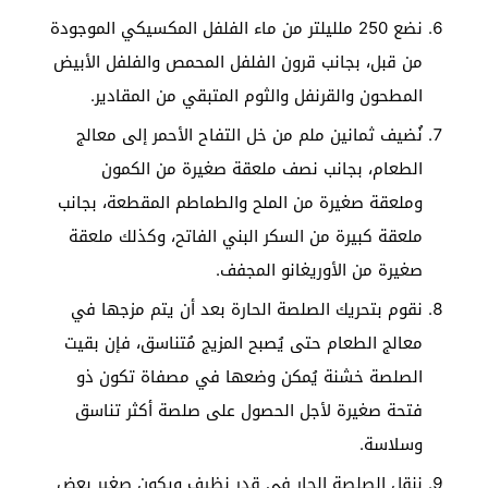
نضع 250 ملليلتر من ماء الفلفل المكسيكي الموجودة
من قبل، بجانب قرون الفلفل المحمص والفلفل الأبيض
المطحون والقرنفل والثوم المتبقي من المقادير.
نُضيف ثمانين ملم من خل التفاح الأحمر إلى معالج
الطعام، بجانب نصف ملعقة صغيرة من الكمون
وملعقة صغيرة من الملح والطماطم المقطعة، بجانب
ملعقة كبيرة من السكر البني الفاتح، وكذلك ملعقة
صغيرة من الأوريغانو المجفف.
نقوم بتحريك الصلصة الحارة بعد أن يتم مزجها في
معالج الطعام حتى يُصبح المزيج مُتناسق، فإن بقيت
الصلصة خشنة يُمكن وضعها في مصفاة تكون ذو
فتحة صغيرة لأجل الحصول على صلصة أكثر تناسق
وسلاسة.
ننقل الصلصة الحار في قدر نظيف ويكون صغير بعض