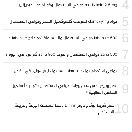
4
medizapin 2.5 mg دواعي الاستعمال وفوائد دواء ميديزابين
5
دواء clamoxyl 1g للمرضعة كلاموكسيل السعر ودواعي الاستعمال
6
laborate 500 دواعي الاستعمال والسعر مافائده علاج laborate ؟
7
zaha 500 دواعي الاستعمال والجرعة zaha 500 كم مرة في اليوم ؟
8
دواعي استخدام دواء nimelide سعر دواء نيميسوليد في الأردن
9
سعر بوليجيناكس polygynax دواعي الاستعمال متى يبدأ مفعول
التحاميل المهبلية ؟
10
سعر شريط برشام ديمرا Dimra باسط للعضلات الجرعة وطريقة
الاستخدام