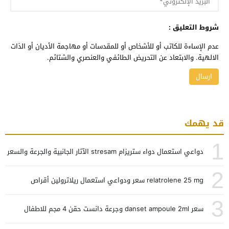
شروط التعليق :
عدم الإساءة للكاتب أو للأشخاص أو للمقدسات أو مهاجمة الأديان أو الذات
الالهية. والابتعاد عن التحريض الطائفي والعنصري والشتائم.
قد يهمك
1
دواعي استعمال دواء ستريزام stresam الآثار الجانبية والجرعة والسعر
2
relatrolene 25 mg سعر ودواعي استعمال ريلاترولين أقراص
3
سعر danset ampoule 2ml وجرعة دانست حقن 4 مجم للاطفال