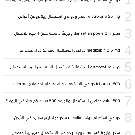
2
relatrolene 25 mg سعر ودواعي استعمال ريلاترولين أقراص
3
سعر danset ampoule 2ml وجرعة دانست حقن 4 مجم للاطفال
4
medizapin 2.5 mg دواعي الاستعمال وفوائد دواء ميديزابين
5
دواء clamoxyl 1g للمرضعة كلاموكسيل السعر ودواعي الاستعمال
6
laborate 500 دواعي الاستعمال والسعر مافائده علاج laborate ؟
7
zaha 500 دواعي الاستعمال والجرعة zaha 500 كم مرة في اليوم ؟
8
دواعي استخدام دواء nimelide سعر دواء نيميسوليد في الأردن
سعر بوليجيناكس polygynax دواعي الاستعمال متى يبدأ مفعول