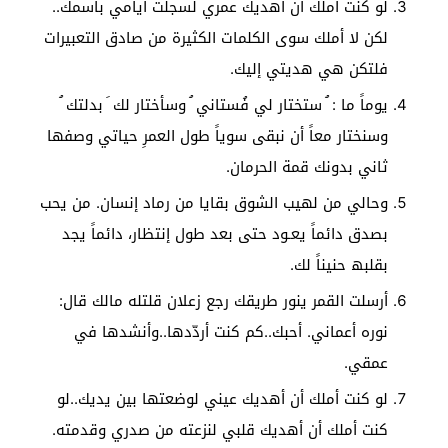
لو كنت أملك أن أهديك عمري لسجلت أيامي باسمك..
لكن لا أملك سوى الكلمات الكثيرة من صادق التعبيرات
فلتكن هي هديتي إليك.
يوماً ما : ُ ستختار لي فُستاني ُ وسأختار لك َ بدلتك ُ
وسنختار معاً أن نبقى سویاً طول العمرِ حياتي وصفھا
ثاني بدونك قمة الحرمان.
وحالي من لھیب الشوق بقايا من رماد إنسان. من يحب
بصدق دائماً يعـود حتى بعد طول إنتظار، دائماً یجد
بقلبھ حنیناً لك.
أرسلت القمر ينور طريقك رجع زعلان قلتله مالك قال:
نوره أعماني. أحبك..كم كنت أردّدها..وأنشدها في
عمقي.
لو كنت أملك أن أهديك عيني لوضعتها بين يديك..لو
كنت أملك أن أهديك قلبي لنزعته من صدري وقدمته.