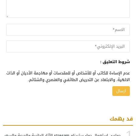
شروط التعليق :
عدم الإساءة للكاتب أو للأشخاص أو للمقدسات أو مهاجمة الأديان أو الذات
الالهية. والابتعاد عن التحريض الطائفي والعنصري والشتائم.
قد يهمك
1
دواعي استعمال دواء ستريزام stresam الآثار الجانبية والجرعة والسعر