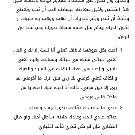
وتقدير، وأن تكون على استعداد لتقديم حياتك بأكملها لأجل
هذا الشخص ولأجل سعادته، ببساطة الحب أن تُحب وتعطي
وتأخذ، أن تُقدر ويتم تقديرك، أن تهتم ويهتم بك حبيبك، أن
تكون الحياة بينكم مثل عشرة سنوات طويلة وحب عقد من
الزمن.
أحبك بكل حروفھا فالألف تعني أنا لست إلا لك و الحاء
تعني، حياتي ملكك في حياتك ومماتك، والباء تعني
بقلبي و إحساسي معك للنھایة في السراء والضراء
والكاف تعني كرمني بك ربي فلن اترك ما أكرمنى بھ
ربى إلا حین موتي، لذلك أنا احبك احبك احبك يا من
ملكت قلبي وروحي.
عندي قلب وعندك دقّاته..عندي الجسد وعندك
حياته..عندي الحب وعندك حلاته. سأظل أحبك ولو طال
انتظاري فإن لم تكن قدري فأنت اختياري.