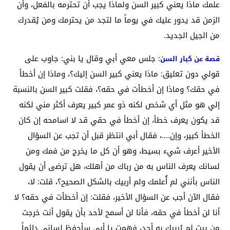
علمك ماذا يعني كبير السن ولماذا يجب أن تحترمه بالفعل، وأن
الزمن قد يدور عليك في يوماً ما لتجد من يحترمك ومن يُقدرك
من الجيل الجديد.
: جلس معي أبي وقال يا بني: جاوب على
قصة عن كبار السن
قولي دون تعليق: ماذا يعني كبير السن إليك؟، وماذا إن أخطأ
في حقك؟ وماذا إن أخطأت في حقه؟، فقلت كبير السن بالنسبة
إلي هو مثل أي شخص لكنه ذو عمر كبير يعرف أكثر مني لكنه
قد يكون يعرف خطأ، إن أخطأ في حقي قد لا اسامحه إن كان
الخطأ كبير، وإن….، فقال أبي انتظر قبل أن تجب عن السؤال
الأخير أعرف شيء بسيط، وهو أن كل ما يخرج من فمك ومن
لسانك يعرف الناس به من رباك من أهلك، هل ترضى أن يقول
الناس بأنني لم أُعلمك ولم أربيك بالشكل الصحيح؟، قلت: لا،
فقال الآن أجب عن السؤال الأخير، فقلت: إن أخطأت في حقه؟ لا
أنا لن أخطأ في حقه، فأنا لن أسمح لأحد بأن يقول أنت خرجت
من بيت لم يُربيك به أحد، فهمت يا أبي سأحفظ لساني دائماً