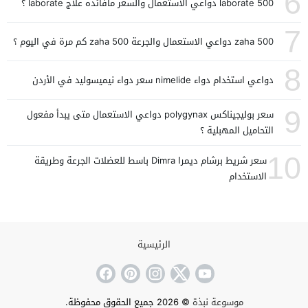
6
laborate 500 دواعي الاستعمال والسعر مافائده علاج laborate ؟
7
zaha 500 دواعي الاستعمال والجرعة zaha 500 كم مرة في اليوم ؟
8
دواعي استخدام دواء nimelide سعر دواء نيميسوليد في الأردن
9
سعر بوليجيناكس polygynax دواعي الاستعمال متى يبدأ مفعول
التحاميل المهبلية ؟
10
سعر شريط برشام ديمرا Dimra باسط للعضلات الجرعة وطريقة
الاستخدام
الرئيسية
موسوعة نبذة
© 2026 جميع الحقوق محفوظة.