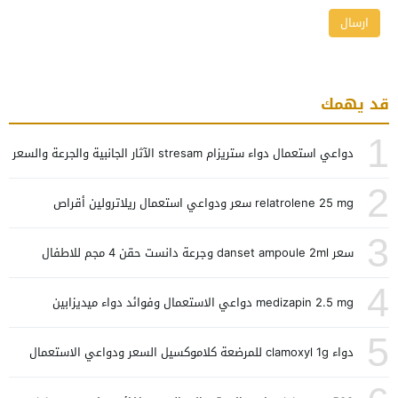
قد يهمك
1
دواعي استعمال دواء ستريزام stresam الآثار الجانبية والجرعة والسعر
2
relatrolene 25 mg سعر ودواعي استعمال ريلاترولين أقراص
3
سعر danset ampoule 2ml وجرعة دانست حقن 4 مجم للاطفال
4
medizapin 2.5 mg دواعي الاستعمال وفوائد دواء ميديزابين
5
دواء clamoxyl 1g للمرضعة كلاموكسيل السعر ودواعي الاستعمال