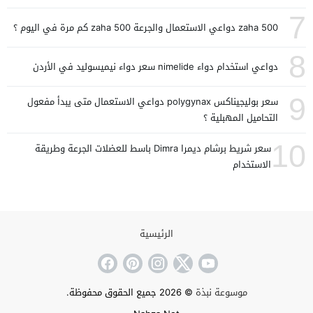
7
zaha 500 دواعي الاستعمال والجرعة zaha 500 كم مرة في اليوم ؟
8
دواعي استخدام دواء nimelide سعر دواء نيميسوليد في الأردن
9
سعر بوليجيناكس polygynax دواعي الاستعمال متى يبدأ مفعول
التحاميل المهبلية ؟
10
سعر شريط برشام ديمرا Dimra باسط للعضلات الجرعة وطريقة
الاستخدام
الرئيسية
موسوعة نبذة
© 2026 جميع الحقوق محفوظة.