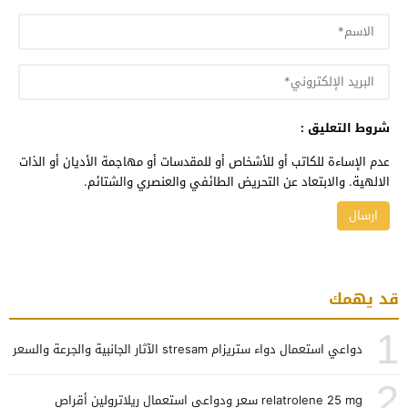
شروط التعليق :
عدم الإساءة للكاتب أو للأشخاص أو للمقدسات أو مهاجمة الأديان أو الذات
الالهية. والابتعاد عن التحريض الطائفي والعنصري والشتائم.
قد يهمك
1
دواعي استعمال دواء ستريزام stresam الآثار الجانبية والجرعة والسعر
2
relatrolene 25 mg سعر ودواعي استعمال ريلاترولين أقراص