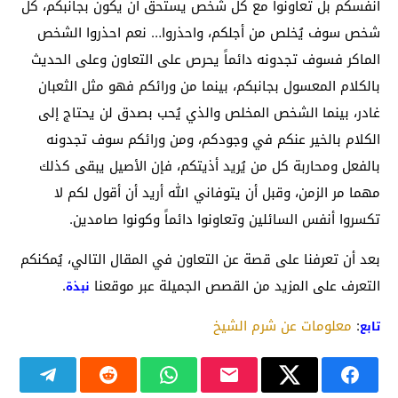
أنفسكم بل تعاونوا مع كل شخص يستحق أن يكون بجانبكم، كل
شخص سوف يُخلص من أجلكم، واحذروا… نعم احذروا الشخص
الماكر فسوف تجدونه دائماً يحرص على التعاون وعلى الحديث
بالكلام المعسول بجانبكم، بينما من ورائكم فهو مثل الثعبان
غادر، بينما الشخص المخلص والذي يُحب بصدق لن يحتاج إلى
الكلام بالخير عنكم في وجودكم، ومن ورائكم سوف تجدونه
بالفعل ومحاربة كل من يُريد أذيتكم، فإن الأصيل يبقى كذلك
مهما مر الزمن، وقبل أن يتوفاني الله أريد أن أقول لكم لا
تكسروا أنفس السائلين وتعاونوا دائماً وكونوا صامدين.
بعد أن تعرفنا على قصة عن التعاون في المقال التالي، يُمكنكم
التعرف على المزيد من القصص الجميلة عبر موقعنا
.
نبذة
:
معلومات عن شرم الشيخ
تابع