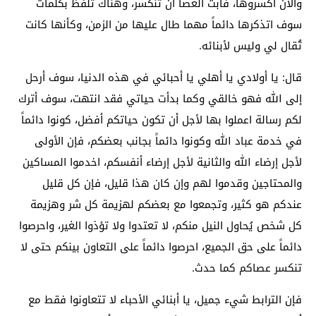
والآن اكسروها، فأبت العصا أن تنكسر، وهناك تلفظ بكلمات
سوف اتذكرها دائماً مهما طال عليها من الزمن، وكأنها كانت
تُقال لي وليس لأبنائه.
قال: يا أولادي يا أهلي يا أحبائي في هذه الدنيا، سوف أرحل
إلى الله فهو خالقي وكما بدأت حياتي فقد انتهت، سوف أترك
لكم رسالة اعملوا بها لأجل أن تكون حياتكم أفضل، كونوا دائماً
في خدمة عباد الله وكونوا دائماً بجانب بعضكم، فإن الأولى
لأجل إرضاء الله والثانية لأجل إرضاء أنفسكم، اخدموا المساكين
والمحتاجين وقدموا لهم وإن كان هذا قليل، فإن كل قليل
عندكم هو كثير، وتجمعوا مع بعضكم لهزيمة كل شر وهزيمة
كل شخص يُحاول النيل منكم، لا تعتدوا ولا تؤذوا الغير، واحرصوا
دائماً على حق الجميع، احرصوا دائماً على التعاون بينكم حتى لا
تنكسر عصاكم كما حدث.
فإن الترابط شيء جميل، يا أبنائي الأحباء لا تتعاونوا فقط مع