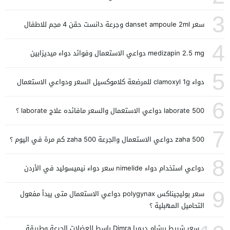
3
سعر danset ampoule 2ml وجرعة دانست حقن 4 مجم للاطفال
4
medizapin 2.5 mg دواعي الاستعمال وفوائد دواء ميديزابين
5
دواء clamoxyl 1g للمرضعة كلاموكسيل السعر ودواعي الاستعمال
6
laborate 500 دواعي الاستعمال والسعر مافائده علاج laborate ؟
7
zaha 500 دواعي الاستعمال والجرعة zaha 500 كم مرة في اليوم ؟
8
دواعي استخدام دواء nimelide سعر دواء نيميسوليد في الأردن
9
سعر بوليجيناكس polygynax دواعي الاستعمال متى يبدأ مفعول
التحاميل المهبلية ؟
سعر شريط برشام ديمرا Dimra باسط للعضلات الجرعة وطريقة