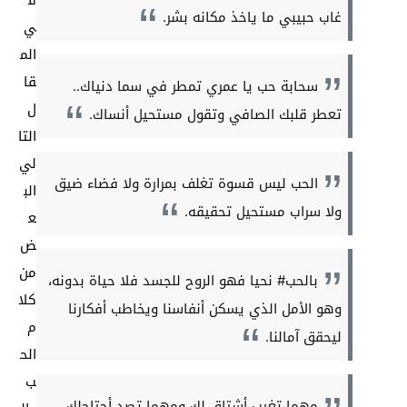
ف
غاب حبيبي ما ياخذ مكانه بشر.
ي
الم
قا
سحابة حب يا عمري تمطر في سما دنياك..
ل
تعطر قلبك الصافي وتقول مستحيل أنساك.
التا
لي
الحب ليس قسوة تغلف بمرارة ولا فضاء ضيق
الب
ولا سراب مستحيل تحقيقه.
ع
ض
من
بالحب# نحيا فهو الروح للجسد فلا حياة بدونه،
كلا
وهو الأمل الذي يسكن أنفاسنا ويخاطب أفكارنا
م
ليحقق آمالنا.
الح
ب
مهما تغيب أشتاق لك ومهما تصد أحتاجلك،