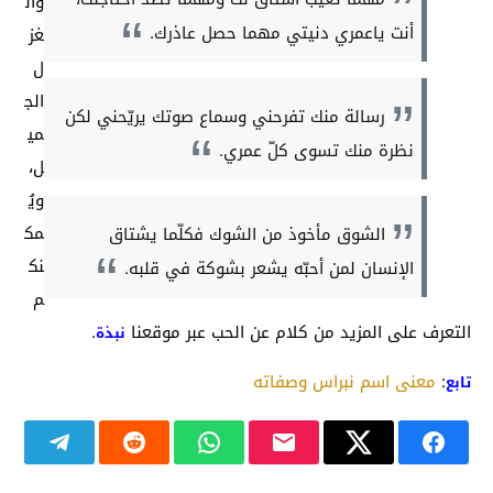
وال
أنت ياعمري دنيتي مهما حصل عاذرك.
غز
ل
الج
رسالة منك تفرحني وسماع صوتك يريّحني لكن
مي
نظرة منك تسوى كلّ عمري.
ل،
ويُ
مك
الشوق مأخوذ من الشوك فكلّما يشتاق
نك
الإنسان لمن أحبّه يشعر بشوكة في قلبه.
م
التعرف على المزيد من كلام عن الحب عبر موقعنا
.
نبذة
:
معنى اسم نبراس وصفاته
تابع