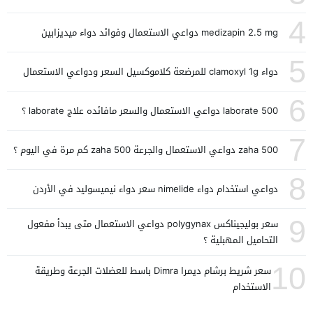
4
medizapin 2.5 mg دواعي الاستعمال وفوائد دواء ميديزابين
5
دواء clamoxyl 1g للمرضعة كلاموكسيل السعر ودواعي الاستعمال
6
laborate 500 دواعي الاستعمال والسعر مافائده علاج laborate ؟
7
zaha 500 دواعي الاستعمال والجرعة zaha 500 كم مرة في اليوم ؟
8
دواعي استخدام دواء nimelide سعر دواء نيميسوليد في الأردن
9
سعر بوليجيناكس polygynax دواعي الاستعمال متى يبدأ مفعول
التحاميل المهبلية ؟
10
سعر شريط برشام ديمرا Dimra باسط للعضلات الجرعة وطريقة
الاستخدام