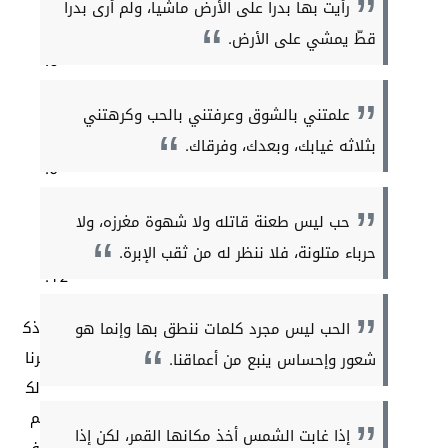
رأيت بها بدراً على الأرض ماشياً، ولم أرى بدراً
قطّ يمشي على الأرض.
علمتني بالشوق وعرفتني بالحب وكرهتني
بثلاثه غيابك، وبعدك، وفرقاك.
حب ليس طعنة قاتله ولا شهوة مغرزه، ولا
حرباء متلونة، فلا ننظر له من ثقب الإبرة.
ذك
الحب ليس مجرد كلمات ننطق بها وإنما هو
رنا
شعور وإحساس ينبع من أعماقنا.
لك
م
إذا غابت الشمس أخذ مكانها القمر، لكن إذا