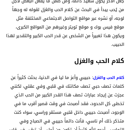
جعل الآخر يكون سعيد دائماً، ومن ضمن ما يفعل البعض لأجل
من يُحب يبدأ في البحث عن كلام الحب والغزل لقوله له وجهاً
لوجه، أو نشره عبر مواقع التواصل الاجتماعي المختلفة مثل
موقع فيس بوك و موقع تويتر وغيرهم من المواقع الكبرى،
ويكون هذا تعبيراً من الشخص عن قدر الحب الكبير والتقدير لهذا
الحبيب.
كلام الحب والغزل
: حبيبي وأعز ما ليا في الدنيا، بحثت كثيراً عن
كلام الحب والغزل
كلمات تصف حبي تصف مكانتك في قلبي وفي عقلي، لكنني
عجزت عن إيجاد عبارات تصف هذا القدر الكبير من الحب الذي
تخطى كل الحدود، فقد أصبحت في وقت قصير أقرب ما في
الوجود، أصبحت حبيبي داخل قلبي مستقر وراسي، سواء كنت
متذكر ذلك أم ناسي، فأنت دائماً حبيبي في الصباح وفي
التماسي، أدعو الله كثيراً أن تكون من أجلي، أن تبقى في قلبي