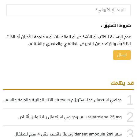
شروط التعليق :
عدم الإساءة للكاتب أو للأشخاص أو للمقدسات أو مهاجمة الأديان أو الذات
الالهية. والابتعاد عن التحريض الطائفي والعنصري والشتائم.
قد يهمك
1
دواعي استعمال دواء ستريزام stresam الآثار الجانبية والجرعة والسعر
2
relatrolene 25 mg سعر ودواعي استعمال ريلاترولين أقراص
3
سعر danset ampoule 2ml وجرعة دانست حقن 4 مجم للاطفال