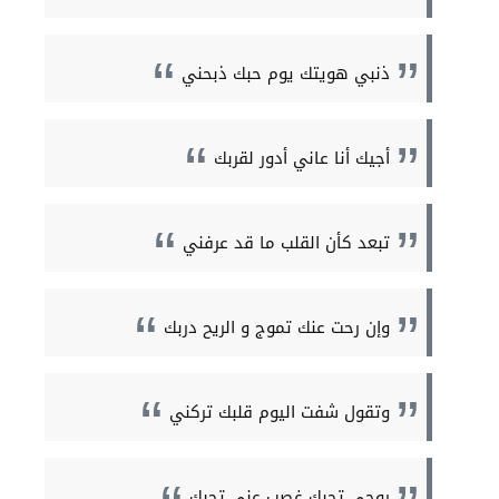
ذنبي هويتك يوم حبك ذبحني
أجيك أنا عاني أدور لقربك
تبعد كأن القلب ما قد عرفني
وإن رحت عنك تموج و الريح دربك
وتقول شفت اليوم قلبك تركني
روحي تحبك غصب عني تحبك