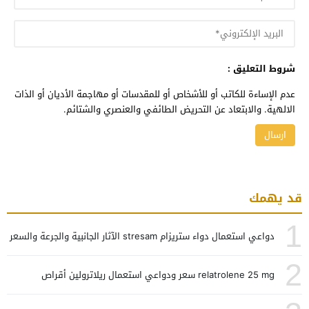
شروط التعليق :
عدم الإساءة للكاتب أو للأشخاص أو للمقدسات أو مهاجمة الأديان أو الذات
الالهية. والابتعاد عن التحريض الطائفي والعنصري والشتائم.
قد يهمك
1
دواعي استعمال دواء ستريزام stresam الآثار الجانبية والجرعة والسعر
2
relatrolene 25 mg سعر ودواعي استعمال ريلاترولين أقراص