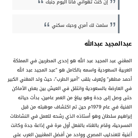
إن كنت تهواني فأنا اليوم جنبك
سلمت لك أمري وحبك سكني
عبدالمجيد عبدالله
المغني عبد المجيد عبد الله هو إحدى المطربين في المملكة
العربية السعودية واسمه بالكامل هو “عبد المجيد عبد الله
أحمد مطهر” ويُعرف بلقب “أمير الطرب”، حيث ولد المغني الكبير
في العارضة بالسعودية وانتقل في العيش بين بعض الأماكن
حتى وصل إلى جدة وهو يبلغ من العمر عامين، بدأت حياته
الفنية في عام 1979م حين تم اكتشاف موهبته من قبل
إبراهيم سلطان وهو أستاذه الذي رشحه للعمل في النشاطات
المسرحية، وقام بالغناء بالفعل أول مرة في إذاعة جدة وكانت
أغنية للعندليب المصري وواحد من أفضل المغنيين العرب على