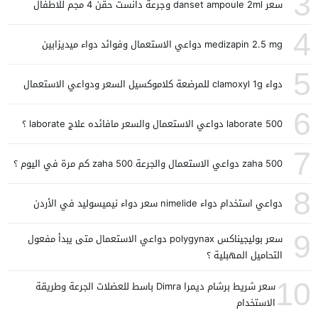
3
سعر danset ampoule 2ml وجرعة دانست حقن 4 مجم للاطفال
4
medizapin 2.5 mg دواعي الاستعمال وفوائد دواء ميديزابين
5
دواء clamoxyl 1g للمرضعة كلاموكسيل السعر ودواعي الاستعمال
6
laborate 500 دواعي الاستعمال والسعر مافائده علاج laborate ؟
7
zaha 500 دواعي الاستعمال والجرعة zaha 500 كم مرة في اليوم ؟
8
دواعي استخدام دواء nimelide سعر دواء نيميسوليد في الأردن
9
سعر بوليجيناكس polygynax دواعي الاستعمال متى يبدأ مفعول
التحاميل المهبلية ؟
10
سعر شريط برشام ديمرا Dimra باسط للعضلات الجرعة وطريقة
الاستخدام