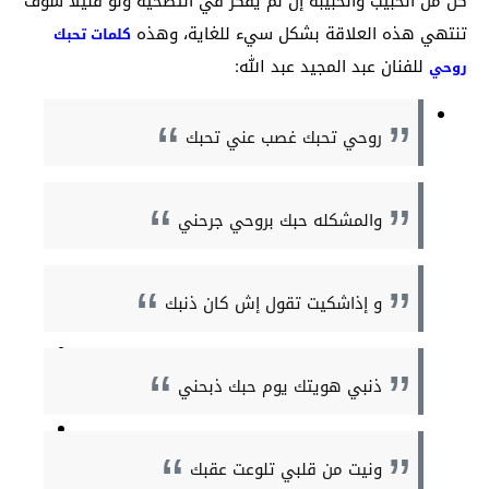
كل من الحبيب والحبيبة إن لم يُفكر في التضحية ولو قليلاً سوف
تنتهي هذه العلاقة بشكل سيء للغاية، وهذه
كلمات تحبك
للفنان عبد المجيد عبد الله:
روحي
روحي تحبك غصب عني تحبك
والمشكله حبك بروحي جرحني
و إذاشكيت تقول إش كان ذنبك
ذنبي هويتك يوم حبك ذبحني
ونيت من قلبي تلوعت عقبك