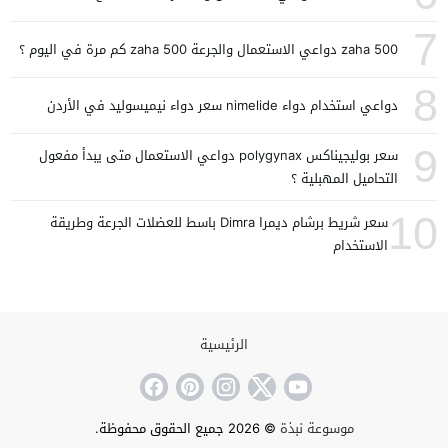
7
zaha 500 دواعي الاستعمال والجرعة zaha 500 كم مرة في اليوم ؟
8
دواعي استخدام دواء nimelide سعر دواء نيميسوليد في الأردن
9
سعر بوليجيناكس polygynax دواعي الاستعمال متى يبدأ مفعول
التحاميل المهبلية ؟
10
سعر شريط برشام ديمرا Dimra باسط للعضلات الجرعة وطريقة
الاستخدام
الرئيسية
موسوعة نبذة
© 2026 جميع الحقوق محفوظة.