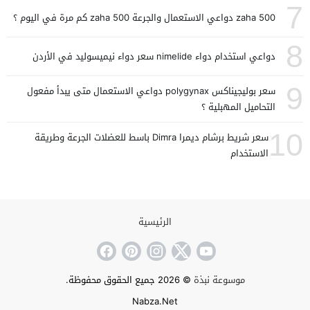
7
zaha 500 دواعي الاستعمال والجرعة zaha 500 كم مرة في اليوم ؟
8
دواعي استخدام دواء nimelide سعر دواء نيميسوليد في الأردن
9
سعر بوليجيناكس polygynax دواعي الاستعمال متى يبدأ مفعول
التحاميل المهبلية ؟
10
سعر شريط برشام ديمرا Dimra باسط للعضلات الجرعة وطريقة
الاستخدام
الرئيسية
موسوعة نبذة
© 2026 جميع الحقوق محفوظة.
Nabza.Net