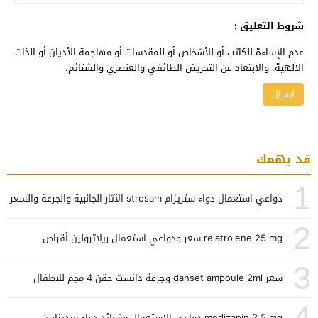
شروط التعليق :
عدم الإساءة للكاتب أو للأشخاص أو للمقدسات أو مهاجمة الأديان أو الذات
الالهية. والابتعاد عن التحريض الطائفي والعنصري والشتائم.
قد يهمك
1
دواعي استعمال دواء ستريزام stresam الآثار الجانبية والجرعة والسعر
2
relatrolene 25 mg سعر ودواعي استعمال ريلاترولين أقراص
3
سعر danset ampoule 2ml وجرعة دانست حقن 4 مجم للاطفال
4
medizapin 2.5 mg دواعي الاستعمال وفوائد دواء ميديزابين