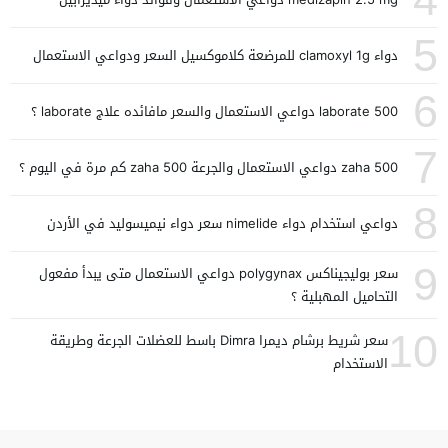
5
دواء clamoxyl 1g للمرضعة كلاموكسيل السعر ودواعي الاستعمال
6
laborate 500 دواعي الاستعمال والسعر مافائده علاج laborate ؟
7
zaha 500 دواعي الاستعمال والجرعة zaha 500 كم مرة في اليوم ؟
8
دواعي استخدام دواء nimelide سعر دواء نيميسوليد في الأردن
9
سعر بوليجيناكس polygynax دواعي الاستعمال متى يبدأ مفعول
التحاميل المهبلية ؟
10
سعر شريط برشام ديمرا Dimra باسط للعضلات الجرعة وطريقة
الاستخدام