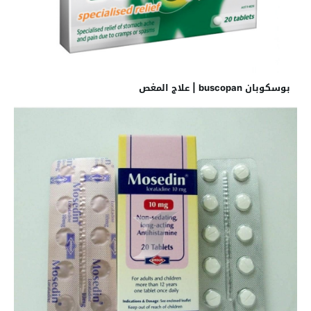
بوسكوبان buscopan | علاج المغص