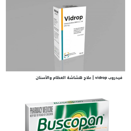
فيدروب vidrop | علاج هشاشة العظام والأسنان