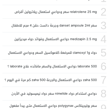
2
relatrolene 25 mg سعر ودواعي استعمال ريلاترولين أقراص
3
سعر danset ampoule 2ml وجرعة دانست حقن 4 مجم للاطفال
4
medizapin 2.5 mg دواعي الاستعمال وفوائد دواء ميديزابين
5
دواء clamoxyl 1g للمرضعة كلاموكسيل السعر ودواعي الاستعمال
6
laborate 500 دواعي الاستعمال والسعر مافائده علاج laborate ؟
7
zaha 500 دواعي الاستعمال والجرعة zaha 500 كم مرة في اليوم ؟
8
دواعي استخدام دواء nimelide سعر دواء نيميسوليد في الأردن
9
سعر بوليجيناكس polygynax دواعي الاستعمال متى يبدأ مفعول