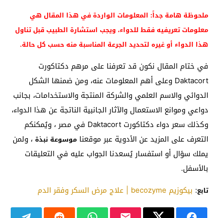
ملحوظة هامة جداً: المعلومات الواردة في هذا المقال هي
معلومات تعريفيه فقط للدواء، ويجب استشارة الطبيب قبل تناول
هذا الدواء أو غيره لتحديد الجرعة المناسبة منه حسب كل حالة.
في ختام المقال نكون قد تعرفنا على مرهم دكتاكورت
Daktacort وعلى أهم المعلومات عنه، ومن ضمنها الشكل
الدوائي والاسم العلمي والشركة المنتجة والاستخدامات، بجانب
دواعي وموانع الاستعمال والآثار الجانبية الناتجة عن هذا الدواء،
وكذلك سعر دواء دكتاكورت Daktacort في مصر ، ويُمكنكم
التعرف على المزيد عن الأدوية عبر موقعنا
، ولمن
موسوعة نبذة
يملك سؤال أو استفسار يُسعدنا الجواب عليه في التعليقات
بالأسفل.
:
بيكوزيم becozyme | علاج مرض السكر وفقر الدم
تابع