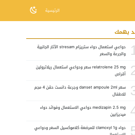
الرئيسية
د يهمك
دواعي استعمال دواء ستريزام stresam الآثار الجانبية
والجرعة والسعر
relatrolene 25 mg سعر ودواعي استعمال ريلاترولين
أقراص
سعر danset ampoule 2ml وجرعة دانست حقن 4 مجم
للاطفال
medizapin 2.5 mg دواعي الاستعمال وفوائد دواء
ميديزابين
دواء clamoxyl 1g للمرضعة كلاموكسيل السعر ودواعي
الاستعمال