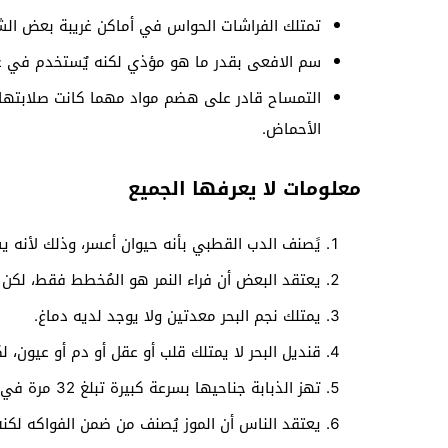
تمتلك الفراشات الحواس في أماكن غريبة بعض الش
سم الافعى بقدر ما هو مؤذي لكنه يٌستخدم في عل
التمساح قادر على هضم مواد مهما كانت صلابتها مث
الأحماض.
معلومات لا يعرفها الجميع
يًصنف الدب القطبي بأنه حيوان أعسر، وذلك لأنه 
يعتقد البعض أن فراء النمر هو المُخطط فقط، لكن 
يمتلك نجم البحر معدتين ولا يوجد لديه دماغ.
قنديل البحر لا يمتلك قلب أو عقل أو دم أو عيون،
تهز الذبابة جناحيها بسرعة كبيرة تبلغ 32 مرة في الثانية.
يعتقد الناس أن الموز يُصنف من ضمن الفواكه لكنه