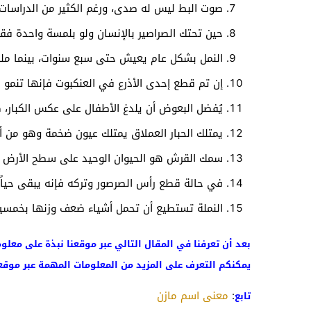
صوت البط ليس له صدى، ورغم الكثير من الدراسات 
حين تحتك الصراصير بالإنسان ولو بلمسة واحدة ف
النمل بشكل عام يعيش حتى سبع سنوات، بينما ملكة
إن تم قطع إحدى الأذرع في العنكبوت فإنها تنمو 
يُفضل البعوض أن يلدغ الأطفال على عكس الكبار، ك
يمتلك الحبار العملاق يمتلك عيون ضخمة وهو من أك
سمك القرش هو الحيوان الوحيد على سطح الأرض ا
في حالة قطع رأس الصرصور وتركه فإنه يبقى حياً 
النملة تستطيع أن تحمل أشياء ضعف وزنها بخمسين
بعد أن تعرفنا في المقال التالي عبر موقعنا نبذة على معل
يمكنكم التعرف على المزيد من المعلومات المهمة عبر موقعن
:
معنى اسم مازن
تابع