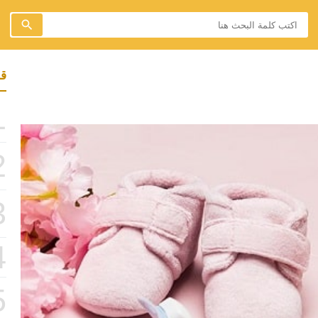
قد
1
2
3
4
5