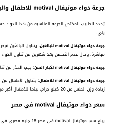
جرعة دواء موتيفال motival للاطفال والبالغين
يُحدد الطبيب المختص الجرعة المناسبة من هذا الدواء حس
يلي:
جرعة دواء موتيفال motival للبالغين
مباشرة، وحال عدم التحسن بعد شهرين من تناول الدواء 
: يجب الحذر من تنا
جرعة دواء موتيفال motival لكبار السن
جرعة دواء موتيفال motival للاطفال
زيادة وزن الطفل عن 20 كيلو جرام، بينما للأطفال أكبر من عمر ثمانية سنوات يتناولون الدواء بمقدار 20 مل جرام.
سعر دواء موتيفال motival في مصر
يبلغ سعر موتيفال motival في مصر 18 جنيه مصري في عبوة بها 4 شرائط وأربعون قرصاً من الدواء.