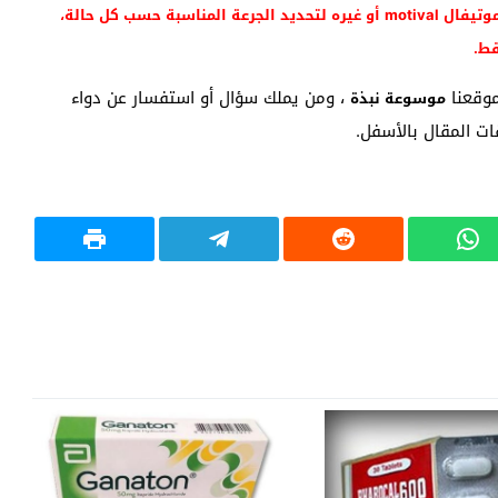
ملحوظة هامة جداً: يجب استشارة الطبيب قبل تناول دواء موتيفال motival أو غيره لتحديد الجرعة المناسبة حسب كل حالة،
قط.
موقعنا
، ومن يملك سؤال أو استفسار عن دواء
موسوعة نبذة