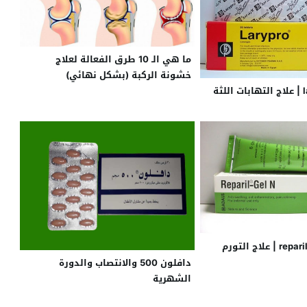
ما هي الـ 10 طرق الفعالة لعلاج
خشونة الركبة (بشكل نهائي)
لارى برو larypro | علاج التهابات اللثة
ريباريل جل reparil gel | علاج التورم
دافلون 500 والانتصاب والدورة
الشهرية