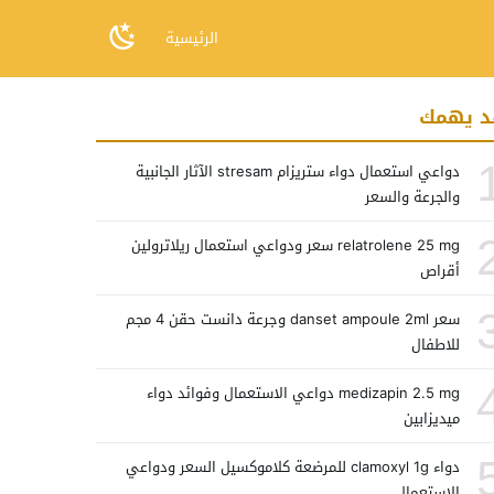
الرئيسية
د يهمك
دواعي استعمال دواء ستريزام stresam الآثار الجانبية
والجرعة والسعر
relatrolene 25 mg سعر ودواعي استعمال ريلاترولين
أقراص
سعر danset ampoule 2ml وجرعة دانست حقن 4 مجم
للاطفال
medizapin 2.5 mg دواعي الاستعمال وفوائد دواء
ميديزابين
دواء clamoxyl 1g للمرضعة كلاموكسيل السعر ودواعي
الاستعمال