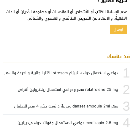
شروط التعليق :
عدم الإساءة للكاتب أو للأشخاص أو للمقدسات أو مهاجمة الأديان أو الذات
الالهية. والابتعاد عن التحريض الطائفي والعنصري والشتائم.
قد يهمك
1
دواعي استعمال دواء ستريزام stresam الآثار الجانبية والجرعة والسعر
2
relatrolene 25 mg سعر ودواعي استعمال ريلاترولين أقراص
3
سعر danset ampoule 2ml وجرعة دانست حقن 4 مجم للاطفال
4
medizapin 2.5 mg دواعي الاستعمال وفوائد دواء ميديزابين