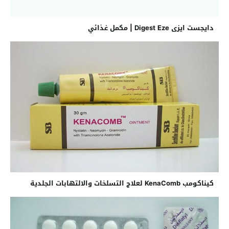
دايجست ايزى Digest Eze | مكمل غذائي
كيناكومب KenaComb لعلاج التسلخات والالتهابات الجلدية