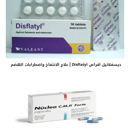
ديسفلاتيل اقراص Disflatyl | علاج الانتفاخ واضطرابات الهضم