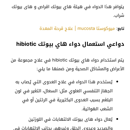
يتوافر هذا الدواء في هيئة هاي بيوتك اقراص و هاى بيوتك
شراب.
:
ميوكوستا mucosta | علاج قرحة المعدة
تابع
دواعي استعمال دواء هاي بيوتك hibiotic
يتم استخدام دواء هاي بيوتك hibiotic في علاج مجموعة من
الأعراض والمشاكل الصحية ومن ضمنها ما يلي:
يُستخدم هذا الدواء في علاج العدوى التي يُصاب به
الجهاز التنفسي العلوي مثل: السعال، التغير في لون
البلغم بسبب العدوى البكتيرية في الرئتين أو في
الشعب الهوائية.
يُعال دواء هاى بيوتك الالتهابات في اللوزتين
والصديد وعدوى الحلق وغيرهم، بجانب الالتهابات في