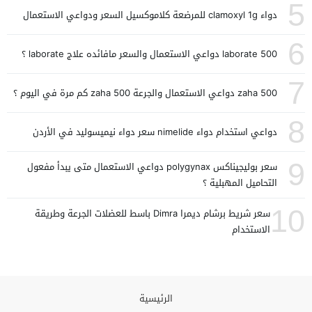
5
دواء clamoxyl 1g للمرضعة كلاموكسيل السعر ودواعي الاستعمال
6
laborate 500 دواعي الاستعمال والسعر مافائده علاج laborate ؟
7
zaha 500 دواعي الاستعمال والجرعة zaha 500 كم مرة في اليوم ؟
8
دواعي استخدام دواء nimelide سعر دواء نيميسوليد في الأردن
9
سعر بوليجيناكس polygynax دواعي الاستعمال متى يبدأ مفعول
التحاميل المهبلية ؟
10
سعر شريط برشام ديمرا Dimra باسط للعضلات الجرعة وطريقة
الاستخدام
الرئيسية