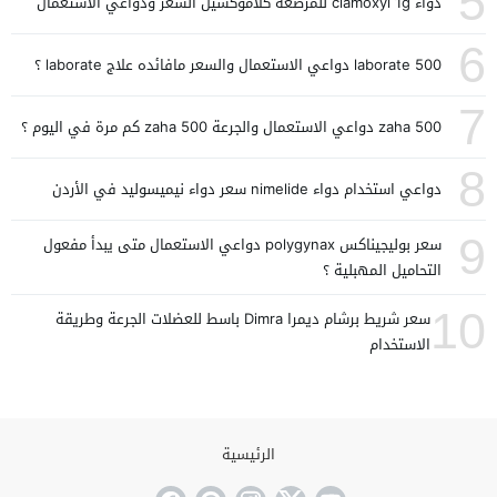
5
دواء clamoxyl 1g للمرضعة كلاموكسيل السعر ودواعي الاستعمال
6
laborate 500 دواعي الاستعمال والسعر مافائده علاج laborate ؟
7
zaha 500 دواعي الاستعمال والجرعة zaha 500 كم مرة في اليوم ؟
8
دواعي استخدام دواء nimelide سعر دواء نيميسوليد في الأردن
9
سعر بوليجيناكس polygynax دواعي الاستعمال متى يبدأ مفعول
التحاميل المهبلية ؟
10
سعر شريط برشام ديمرا Dimra باسط للعضلات الجرعة وطريقة
الاستخدام
الرئيسية