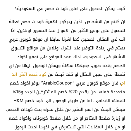
كيف يمكن الحصول على اعلى كودات خصم في السعودية؟
ان كنتم من الاشخاص الذين يدركون اهمية كودات خصم فعالة
للحصول على توفير الكثير من الاموال عند التسوق اونلاين، اذا
انت في المكان الصحيح، كما اشرنا سابقا ان موقع كوبون عربي
يهتم في زيادة التوفير عند الشراء اونلاين من مواقع التسوق
الاشهر في السعودية، لذلك عمد الموقع على توفير اكواد
الخصم بعدة طرق، جميعها سهلة ويمكن الوصول اليها من اي
نقطة، على سبيل المثال لو كنت تبحث عن
كود خصم اتش اند
ام
، فان موقع كوبون عربي “ArabicCoupon” يوفر اكواد خصم
متعددة فمنها من يقدم 20% خصم للمشتركين الجدد و15%
للعملاء القدامى. اما عن طريق الوصول الى كود خصم H&M
فيمكن البحث عن اسم المتجر من خلال محرك بحث كودات الخصم،
او زيارة صفحة المتاجر او من خلال صفحة كوبونات واكواد خصم
او من خلال المقالات التي تستعرض في اخرها احدث الرموز