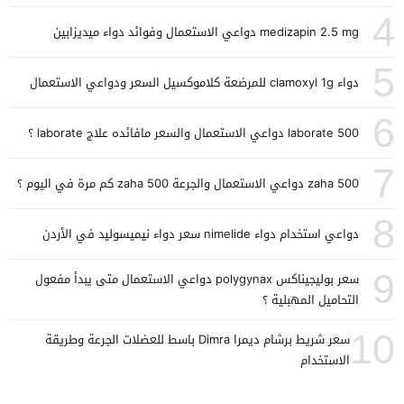
4
medizapin 2.5 mg دواعي الاستعمال وفوائد دواء ميديزابين
5
دواء clamoxyl 1g للمرضعة كلاموكسيل السعر ودواعي الاستعمال
6
laborate 500 دواعي الاستعمال والسعر مافائده علاج laborate ؟
7
zaha 500 دواعي الاستعمال والجرعة zaha 500 كم مرة في اليوم ؟
8
دواعي استخدام دواء nimelide سعر دواء نيميسوليد في الأردن
9
سعر بوليجيناكس polygynax دواعي الاستعمال متى يبدأ مفعول
التحاميل المهبلية ؟
10
سعر شريط برشام ديمرا Dimra باسط للعضلات الجرعة وطريقة
الاستخدام