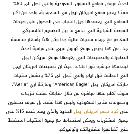
احدث عروض مواقع التسوق السعودية والتي تصل الى 80%
فمثلا يعتبر موقع امريكان ايجل في السعودية، واحد من اكثر
المواقع التي يعتمدها جيل الشباب في الحصول على صيحات
الموضة الشبابية التي تدمج ما بين التصميم الكلاسيكي
المعاصر مع جودة منتجات عالية جدا وكل هذا بأسعار منافسة
جدا. من هنا يحرص موقع كوبون عربي على مراقبة أحدث
التطورات والتخفيضات التي يعرضها موقع امريكان ايجل
ليقدمها مباشرة فور اطلاقا، حيث ان تخفيضات امريكان ايجل
التي انطلقت قبل ايام والتي تصل الى 75% وتشمل منتجات
ماركة امريكان ايجل “American Eagle” وماركة آري “Aerie”،
سوف تعلم عنها مباشرة من خلال متابعة صفحة تنزيلات
وخصومات متاجر السعودية وليس هذا فقط، بل سوف تحصلون
على
كود خصم امريكان ايجل
الجديد والذي يمنح خصم 15% على
جميع المشتريات ويمكن استخدامه مع جميع المنتجات المخفضة
حتى تضاعفوا مشترياتكم وتوفيركم.