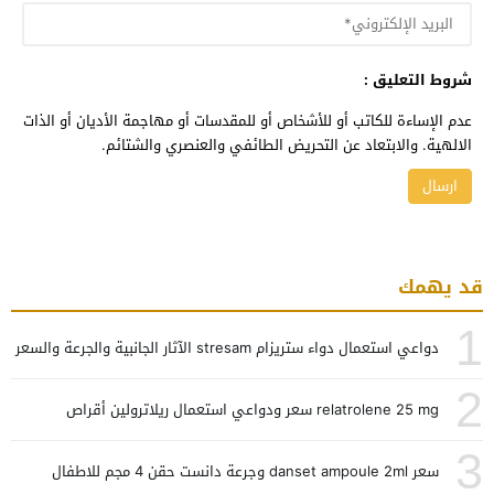
شروط التعليق :
عدم الإساءة للكاتب أو للأشخاص أو للمقدسات أو مهاجمة الأديان أو الذات
الالهية. والابتعاد عن التحريض الطائفي والعنصري والشتائم.
قد يهمك
1
دواعي استعمال دواء ستريزام stresam الآثار الجانبية والجرعة والسعر
2
relatrolene 25 mg سعر ودواعي استعمال ريلاترولين أقراص
3
سعر danset ampoule 2ml وجرعة دانست حقن 4 مجم للاطفال