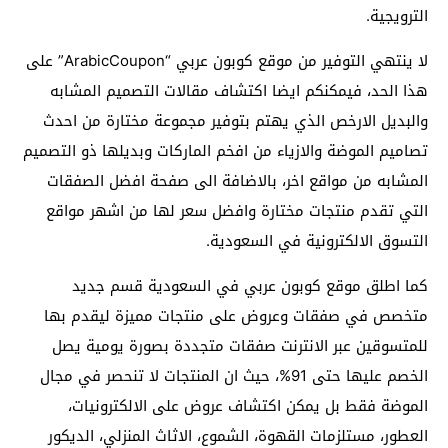
الترويجية.
لا ينتهي التوفير من موقع كوبون عربي “ArabicCoupon” على
هذا الحد، فيمكنكم ايضا اكتشاف مقالات التصميم المشابه
والبديل الارخص الذي يهتم بتوفير مجموعة مختارة من احدث
تصاميم الموضة والازياء من افخم الماركات وبديلها ذو التصميم
المشابه من مواقع اخر، بالاضافة الى صفحة افضل الصفقات
التي تقدم منتجات مختارة وافضل سعر لها من اشهر مواقع
التسوق الالكترونية في السعودية.
كما اطلق موقع كوبون عربي في السعودية قسم جديد
متخصص في صفقات وعروض على منتجات مميزة ليقدم بها
للمتسوقين عبر الانترنت صفقات متجددة بصورة يومية يصل
الخصم عليها حتى 91%، حيث ان المنتجات لا تنحصر في مجال
الموضة فقط بل يمكن اكتشاف عروض على الالكترونيات،
العطور، مستلزمات القهوة، الشموع، الاثاث المنزلي، الديكور