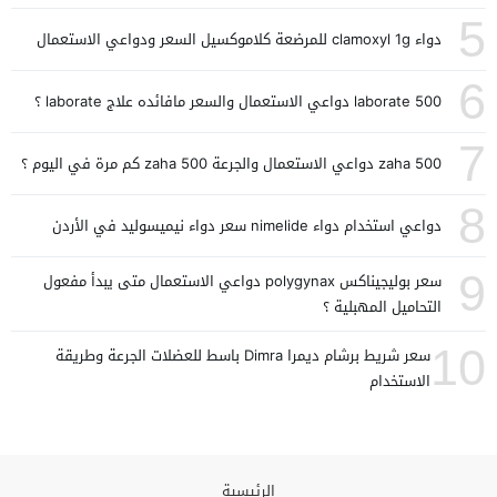
5
دواء clamoxyl 1g للمرضعة كلاموكسيل السعر ودواعي الاستعمال
6
laborate 500 دواعي الاستعمال والسعر مافائده علاج laborate ؟
7
zaha 500 دواعي الاستعمال والجرعة zaha 500 كم مرة في اليوم ؟
8
دواعي استخدام دواء nimelide سعر دواء نيميسوليد في الأردن
9
سعر بوليجيناكس polygynax دواعي الاستعمال متى يبدأ مفعول
التحاميل المهبلية ؟
10
سعر شريط برشام ديمرا Dimra باسط للعضلات الجرعة وطريقة
الاستخدام
الرئيسية