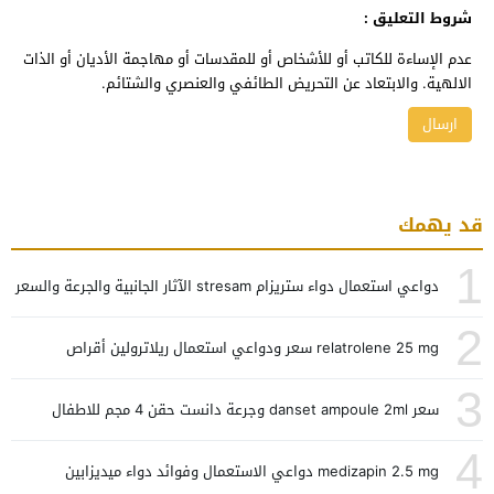
شروط التعليق :
عدم الإساءة للكاتب أو للأشخاص أو للمقدسات أو مهاجمة الأديان أو الذات
الالهية. والابتعاد عن التحريض الطائفي والعنصري والشتائم.
قد يهمك
1
دواعي استعمال دواء ستريزام stresam الآثار الجانبية والجرعة والسعر
2
relatrolene 25 mg سعر ودواعي استعمال ريلاترولين أقراص
3
سعر danset ampoule 2ml وجرعة دانست حقن 4 مجم للاطفال
4
medizapin 2.5 mg دواعي الاستعمال وفوائد دواء ميديزابين