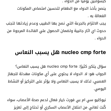
كبسولتين يومياً من الدواء .
ينصح بأخذ الدواء مع الطعام لتحسين امتصاص المكونات
الفعالة به .
يجب الالتزام بالجرعة التي نصح بها الطبيب وعدم زيادتها لتجنب
حدوث اي اثار جانبية ولضمان الحصول علي الفائدة المرجوة من
الدواء .
nucleo cmp forte هل يسبب النعاس
سؤال يتكرر كثيرًا: nucleo cmp forte هل يسبب النعاس؟
الجواب هو: لا. الدواء لا يحتوي على أي مكونات مهدئة للجهاز
العصبي، لذلك لا يسبب النعاس ولا يؤثر على التركيز أو النشاط
اليومي.
نيوكليو سي ام بي فورت خيار فعال لدعم صحة الأعصاب، سواء
كُنت تعاني من اعتلال الأعصاب السكري أو تحتاج إلى تعزيز