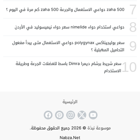
7
zaha 500 دواعي الاستعمال والجرعة zaha 500 كم مرة في اليوم ؟
8
دواعي استخدام دواء nimelide سعر دواء نيميسوليد في الأردن
9
سعر بوليجيناكس polygynax دواعي الاستعمال متى يبدأ مفعول
التحاميل المهبلية ؟
10
سعر شريط برشام ديمرا Dimra باسط للعضلات الجرعة وطريقة
الاستخدام
الرئيسية
موسوعة نبذة
© 2026 جميع الحقوق محفوظة.
Nabza.Net