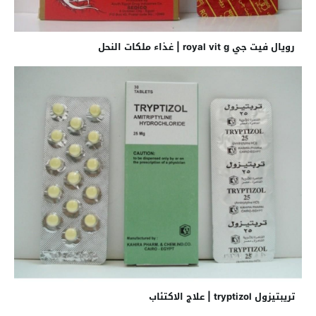
رويال فيت جي royal vit g | غذاء ملكات النحل
تريبتيزول tryptizol | علاج الاكتئاب