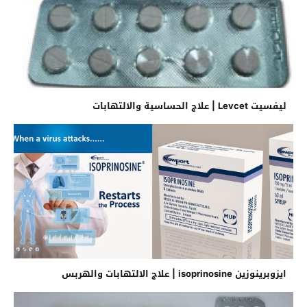
ليفسيت Levcet | علاج الحساسية والالتهابات
ايزوبرينوزين isoprinosine | علاج الالتهابات والهربس