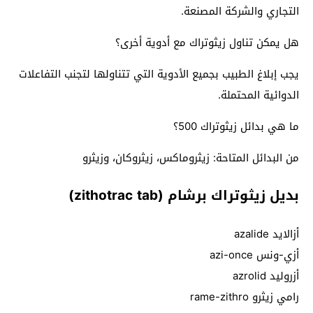
التجاري والشركة المصنعة.
هل يمكن تناول زيثوتراك مع أدوية أخرى؟
يجب إبلاغ الطبيب بجميع الأدوية التي تتناولها لتجنب التفاعلات
الدوائية المحتملة.
ما هي بدائل زيثوتراك 500؟
من البدائل المتاحة: زيثروماكس، زيثروكان، وزيثرو
بديل زيثوتراك برشام (zithotrac tab)
أزالايد azalide
أزي-ونس azi-once
أزروليد azrolid
رامي زيثرو rame-zithro