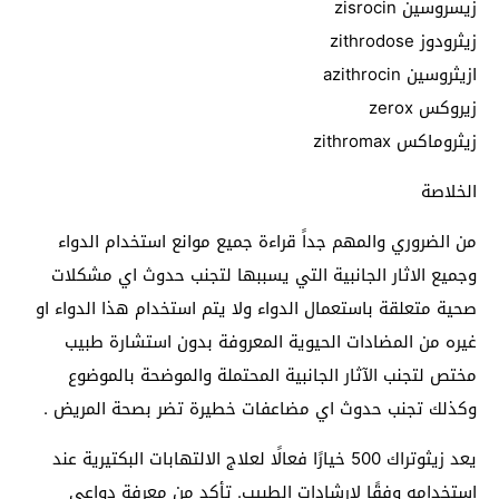
زيسروسين zisrocin
زيثرودوز zithrodose
ازيثروسين azithrocin
زيروكس zerox
زيثروماكس zithromax
الخلاصة
من الضروري والمهم جداً قراءة جميع موانع استخدام الدواء
وجميع الاثار الجانبية التي يسببها لتجنب حدوث اي مشكلات
صحية متعلقة باستعمال الدواء ولا يتم استخدام هذا الدواء او
غيره من المضادات الحيوية المعروفة بدون استشارة طبيب
مختص لتجنب الآثار الجانبية المحتملة والموضحة بالموضوع
وكذلك تجنب حدوث اي مضاعفات خطيرة تضر بصحة المريض .
يعد زيثوتراك 500 خيارًا فعالًا لعلاج الالتهابات البكتيرية عند
استخدامه وفقًا لإرشادات الطبيب. تأكد من معرفة دواعي