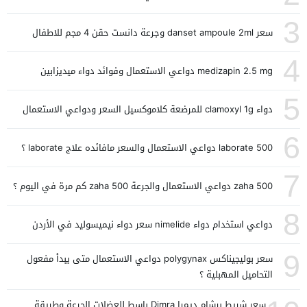
3
سعر danset ampoule 2ml وجرعة دانست حقن 4 مجم للاطفال
4
medizapin 2.5 mg دواعي الاستعمال وفوائد دواء ميديزابين
5
دواء clamoxyl 1g للمرضعة كلاموكسيل السعر ودواعي الاستعمال
6
laborate 500 دواعي الاستعمال والسعر مافائده علاج laborate ؟
7
zaha 500 دواعي الاستعمال والجرعة zaha 500 كم مرة في اليوم ؟
8
دواعي استخدام دواء nimelide سعر دواء نيميسوليد في الأردن
9
سعر بوليجيناكس polygynax دواعي الاستعمال متى يبدأ مفعول
التحاميل المهبلية ؟
سعر شريط برشام ديمرا Dimra باسط للعضلات الجرعة وطريقة