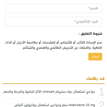
شروط التعليق :
عدم الإساءة للكاتب أو للأشخاص أو للمقدسات أو مهاجمة الأديان أو الذات
الالهية. والابتعاد عن التحريض الطائفي والعنصري والشتائم.
قد يهمك
1
دواعي استعمال دواء ستريزام stresam الآثار الجانبية والجرعة والسعر
2
relatrolene 25 mg سعر ودواعي استعمال ريلاترولين أقراص