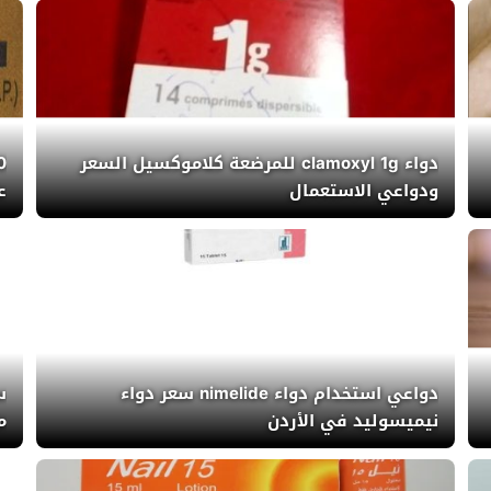
دواء clamoxyl 1g للمرضعة كلاموكسيل السعر
ودواعي الاستعمال
علا
دواعي استخدام دواء nimelide سعر دواء
نيميسوليد في الأردن
م