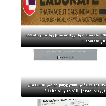
laborate 500 دواعي الاستعمال والسعر مافائده
ج laborate ؟
سعر بوليجيناكس polygynax دواعي الاستعمال
تى يبدأ مفعول التحاميل المهبلية ؟