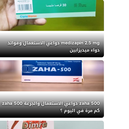
medizapin 2.5 mg دواعي الاستعمال وفوائد
دواء ميديزابين
zaha 500 دواعي الاستعمال والجرعة zaha 500
كم مرة في اليوم ؟