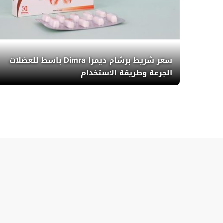
سعر شريط برشام ديمرا Dimra باسط للعضلات
الجرعة وطريقة الاستخدام