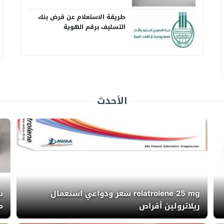
طريقة الاستعلام عن قرض بنك
التسليف برقم الهوية
الأحدث
relatrolene 25 mg سعر ودواعي استعمال
ريلاترولين أقراص
م