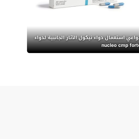
واعي استعمال دواء نيكول الآثار الجانبية لدواء
nucleo cmp fort