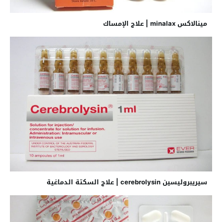
مينالاكس minalax | علاج الإمساك
سيريبروليسين cerebrolysin | علاج السكتة الدماغية