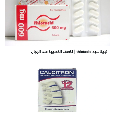
ثيوتاسيد thiotacid | لضعف الخصوبة عند الرجال