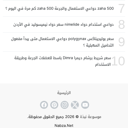
7
zaha 500 دواعي الاستعمال والجرعة zaha 500 كم مرة في اليوم ؟
8
دواعي استخدام دواء nimelide سعر دواء نيميسوليد في الأردن
9
سعر بوليجيناكس polygynax دواعي الاستعمال متى يبدأ مفعول
التحاميل المهبلية ؟
10
سعر شريط برشام ديمرا Dimra باسط للعضلات الجرعة وطريقة
الاستخدام
الرئيسية
موسوعة نبذة
© 2026 جميع الحقوق محفوظة.
Nabza.Net