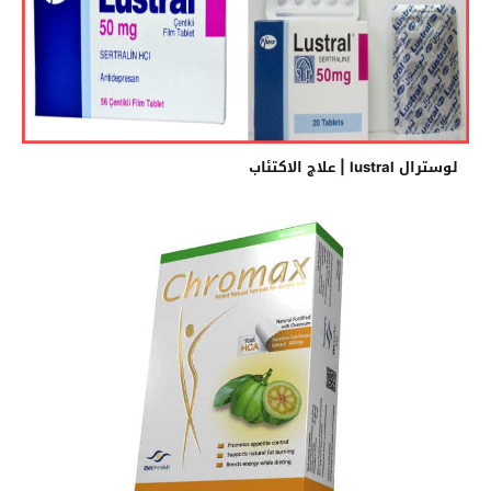
لوسترال lustral | علاج الاكتئاب