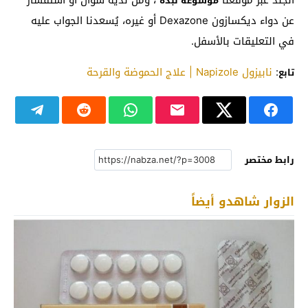
الجلد عبر موقعنا
، ومن لديه سؤال أو استفسار
موسوعة نبذة
عن دواء ديكسازون Dexazone أو غيره، يُسعدنا الجواب عليه
في التعليقات بالأسفل.
:
نابيزول Napizole | علاج الحموضة والقرحة
تابع
رابط مختصر
الزوار شاهدو أيضاً