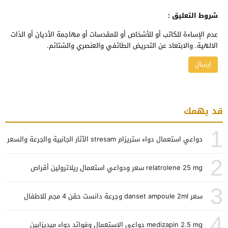
شروط التعليق :
عدم الإساءة للكاتب أو للأشخاص أو للمقدسات أو مهاجمة الأديان أو الذات
الالهية. والابتعاد عن التحريض الطائفي والعنصري والشتائم.
قد يهمك
1
دواعي استعمال دواء ستريزام stresam الآثار الجانبية والجرعة والسعر
2
relatrolene 25 mg سعر ودواعي استعمال ريلاترولين أقراص
3
سعر danset ampoule 2ml وجرعة دانست حقن 4 مجم للاطفال
4
medizapin 2.5 mg دواعي الاستعمال وفوائد دواء ميديزابين