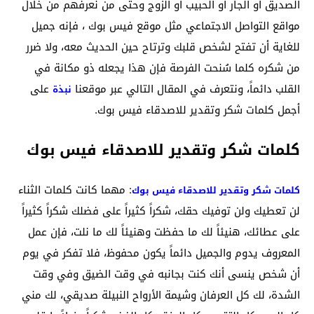
الصديق أو الجار أو الحبيب أو الزوج وحتى من نعرفهم من خلال
مواقع التواصل الاجتماعي مثل موقع فيس بوك ، فإنه جميل
للغاية أن تفتح لشخص قلبك وترتاح حين الحديث معه، ولا ضرر
من شكره كلما سُنحت الفرصة فإن هذا يجعله ذو مكانة في
القلب دائماً، ونتعرف في المقال التالي عبر موقعنا
على
نبذة
أجمل كلمات شكر وتقدير للاصدقاء فيس بوك.
كلمات شكر وتقدير للاصدقاء فيس بوك
: مهما كانت كلمات الثناء
كلمات شكر وتقدير للاصدقاء فيس بوك
لن تعطيك ولن توفيك حقك، شكراً كثيراً على فضلك شكراً كثيراً
على عطائك، هنيئاً لك ما حفظت وهنيئاً لك ما نلت، فإن عمل
المعروف يدوم والجميل دائماً يكون محفوظ، فلا تفكر في يوم
أن شخص ينسى أنك كنت بجانبه في وقت الضيق وفي وقت
الشدة، لك كل العرفان وشيمة الأرواح النبيلة صديقي، لك مني