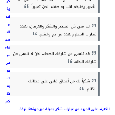
كر
التّعبير يكتبكم قلب به صفاء الحبّ تعبيراً.
وت
قد
ير
لك مني كل التقدير والشكر والعرفان، بعدد
للا
قطرات المطر وبعدد من حج واعتمر.
صد
قاء
قد تنسى من شاركك الضحك، لكن لا تنسى من
في
شاركك البكاء.
س
بو
ك ،
شكراً لك من أعماق قلبي على عطائك
يم
الدّائم.
كن
كم
التعرف على المزيد من عبارات شكر جميلة عبر موقعنا نبذة.