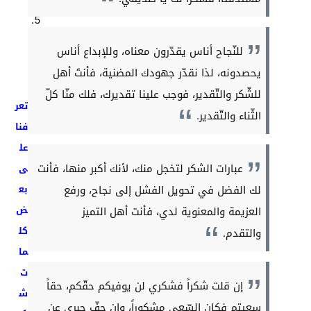
للنّجاح أناس يقدّرون معناه، وللإبداع أناس
يحصدونه، لذا نقدّر جهودك المضنية، فأنتَ أهل
للشّكر والتّقدير، فوجب علينا تقديرك، فلك منّا كلّ
تعر
الثّناء والتّقدير.
فنا
عل
عبارات الشكر لتخجل منك، لأنك أكبر منها، فأنت
ى
لك الفضل في تحويل الفشل إلى نجاح، ورفع
بع
ض
العزيمة والمعنوية لدي، فأنت أهل التميز
كل
والتقدم.
ما
ت
إن قلت شكراً فشكري لن يوفيكم حقّكم، حقاً
ش
سعيتم فكان السّعي مشكوراً، وإن جفّ حبري عن