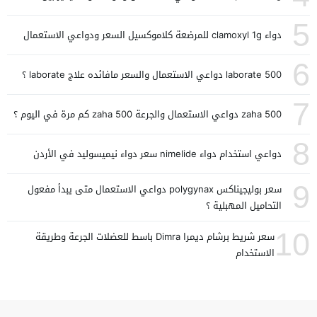
5
دواء clamoxyl 1g للمرضعة كلاموكسيل السعر ودواعي الاستعمال
6
laborate 500 دواعي الاستعمال والسعر مافائده علاج laborate ؟
7
zaha 500 دواعي الاستعمال والجرعة zaha 500 كم مرة في اليوم ؟
8
دواعي استخدام دواء nimelide سعر دواء نيميسوليد في الأردن
9
سعر بوليجيناكس polygynax دواعي الاستعمال متى يبدأ مفعول
التحاميل المهبلية ؟
10
سعر شريط برشام ديمرا Dimra باسط للعضلات الجرعة وطريقة
الاستخدام