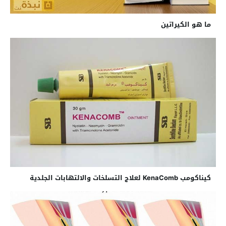
ما هو الكيراتين
كيناكومب KenaComb لعلاج التسلخات والالتهابات الجلدية