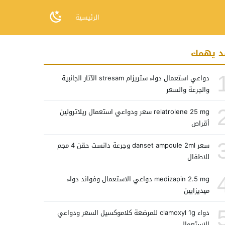
الرئيسية
د يهمك
دواعي استعمال دواء ستريزام stresam الآثار الجانبية
والجرعة والسعر
relatrolene 25 mg سعر ودواعي استعمال ريلاترولين
أقراص
سعر danset ampoule 2ml وجرعة دانست حقن 4 مجم
للاطفال
medizapin 2.5 mg دواعي الاستعمال وفوائد دواء
ميديزابين
دواء clamoxyl 1g للمرضعة كلاموكسيل السعر ودواعي
الاستعمال