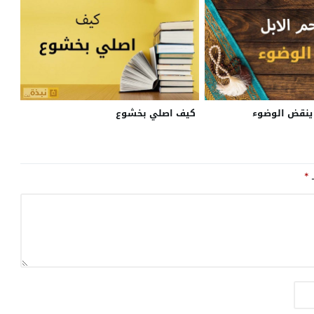
ل ينقض الوضوء
كيف اصلي بخشوع
ـ
*