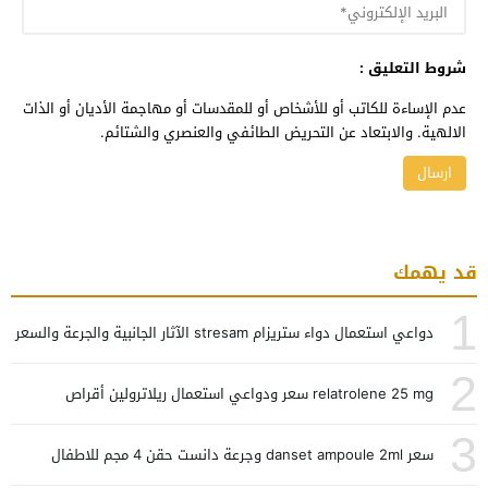
شروط التعليق :
عدم الإساءة للكاتب أو للأشخاص أو للمقدسات أو مهاجمة الأديان أو الذات
الالهية. والابتعاد عن التحريض الطائفي والعنصري والشتائم.
قد يهمك
1
دواعي استعمال دواء ستريزام stresam الآثار الجانبية والجرعة والسعر
2
relatrolene 25 mg سعر ودواعي استعمال ريلاترولين أقراص
3
سعر danset ampoule 2ml وجرعة دانست حقن 4 مجم للاطفال