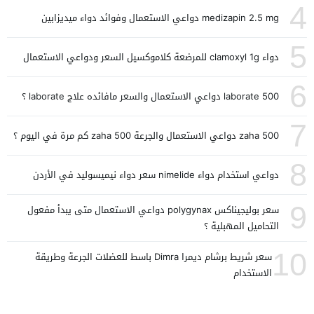
4
medizapin 2.5 mg دواعي الاستعمال وفوائد دواء ميديزابين
5
دواء clamoxyl 1g للمرضعة كلاموكسيل السعر ودواعي الاستعمال
6
laborate 500 دواعي الاستعمال والسعر مافائده علاج laborate ؟
7
zaha 500 دواعي الاستعمال والجرعة zaha 500 كم مرة في اليوم ؟
8
دواعي استخدام دواء nimelide سعر دواء نيميسوليد في الأردن
9
سعر بوليجيناكس polygynax دواعي الاستعمال متى يبدأ مفعول
التحاميل المهبلية ؟
10
سعر شريط برشام ديمرا Dimra باسط للعضلات الجرعة وطريقة
الاستخدام