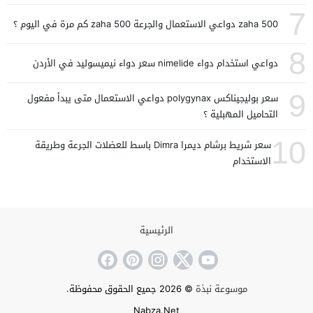
7
zaha 500 دواعي الاستعمال والجرعة zaha 500 كم مرة في اليوم ؟
8
دواعي استخدام دواء nimelide سعر دواء نيميسوليد في الأردن
9
سعر بوليجيناكس polygynax دواعي الاستعمال متى يبدأ مفعول
التحاميل المهبلية ؟
10
سعر شريط برشام ديمرا Dimra باسط للعضلات الجرعة وطريقة
الاستخدام
الرئيسية
موسوعة نبذة
© 2026 جميع الحقوق محفوظة.
Nabza.Net