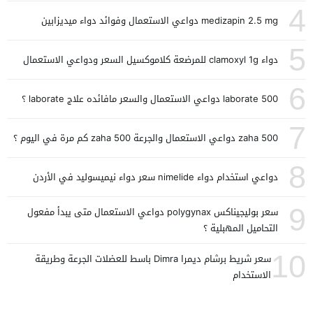
4
medizapin 2.5 mg دواعي الاستعمال وفوائد دواء ميديزابين
5
دواء clamoxyl 1g للمرضعة كلاموكسيل السعر ودواعي الاستعمال
6
laborate 500 دواعي الاستعمال والسعر مافائده علاج laborate ؟
7
zaha 500 دواعي الاستعمال والجرعة zaha 500 كم مرة في اليوم ؟
8
دواعي استخدام دواء nimelide سعر دواء نيميسوليد في الأردن
9
سعر بوليجيناكس polygynax دواعي الاستعمال متى يبدأ مفعول
التحاميل المهبلية ؟
10
سعر شريط برشام ديمرا Dimra باسط للعضلات الجرعة وطريقة
الاستخدام