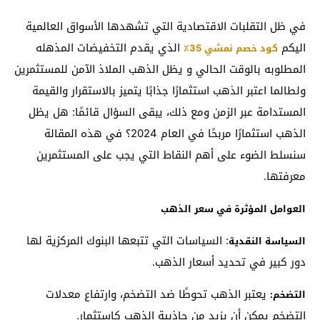
في ظل التقلبات الاقتصادية التي تشهدها الأسواق العالمية
اليكم
الذي يقدم التخفيضات المذهله
كود خصم نمشي 35٪
المطلوبه بالوقت الحالي و يظل الذهب الملاذ الآمن للمستثمرين
ولطالما اعتبر الذهب استثمارًا جذابًا يتميز بالاستقرار والقيمة
المستدامة عبر الزمن ومع ذلك، يبقى السؤال قائمًا: هل يظل
الذهب استثمارًا مربحًا في العام 2024؟ في هذه المقالة
سنسلط الضوء على أهم النقاط التي يجب على المستثمرين
معرفتها.
العوامل المؤثرة في سعر الذهب
: السياسات التي تتبعها البنوك المركزية لها
السياسة النقدية
دور كبير في تحديد أسعار الذهب.
يعتبر الذهب تحوطًا ضد التضخم، وارتفاع معدلات
التضخم:
التضخم يمكن أن يزيد من جاذبية الذهب كاستثمار.