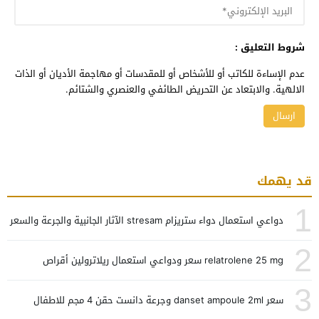
شروط التعليق :
عدم الإساءة للكاتب أو للأشخاص أو للمقدسات أو مهاجمة الأديان أو الذات
الالهية. والابتعاد عن التحريض الطائفي والعنصري والشتائم.
قد يهمك
1
دواعي استعمال دواء ستريزام stresam الآثار الجانبية والجرعة والسعر
2
relatrolene 25 mg سعر ودواعي استعمال ريلاترولين أقراص
3
سعر danset ampoule 2ml وجرعة دانست حقن 4 مجم للاطفال