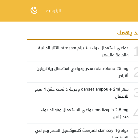
الرئيسية
د يهمك
دواعي استعمال دواء ستريزام stresam الآثار الجانبية
والجرعة والسعر
relatrolene 25 mg سعر ودواعي استعمال ريلاترولين
أقراص
سعر danset ampoule 2ml وجرعة دانست حقن 4 مجم
للاطفال
medizapin 2.5 mg دواعي الاستعمال وفوائد دواء
ميديزابين
دواء clamoxyl 1g للمرضعة كلاموكسيل السعر ودواعي
الاستعمال